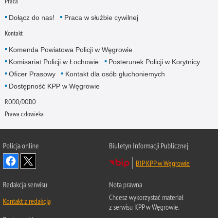
Praca
Dołącz do nas!
Praca w służbie cywilnej
Kontakt
Komenda Powiatowa Policji w Węgrowie
Komisariat Policji w Łochowie
Posterunek Policji w Korytnicy
Oficer Prasowy
Kontakt dla osób głuchoniemych
Dostępność KPP w Węgrowie
RODO/DODO
Prawa człowieka
Policja online
Biuletyn Informacji Publicznej
BIP KPP w Węgrowie
Redakcja serwisu
Nota prawna
Chcesz wykorzystać materiał
Kontakt z redakcją
z serwisu KPP w Węgrowie.