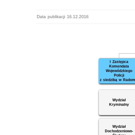
Data publikacji 16.12.2016
I Zastępca
Komendata
Wojewódzkiego
Policji
z siedzibą w Radom
Wydział
Kryminalny
Wydział
Dochodzeniowo-