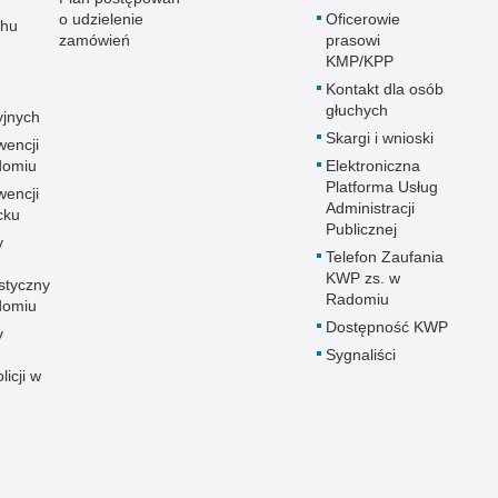
o udzielenie
Oficerowie
chu
zamówień
prasowi
KMP/KPP
Kontakt dla osób
głuchych
yjnych
Skargi i wnioski
wencji
adomiu
Elektroniczna
Platforma Usług
wencji
Administracji
cku
Publicznej
y
Telefon Zaufania
KWP zs. w
styczny
Radomiu
adomiu
Dostępność KWP
y
Sygnaliści
licji w