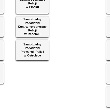
Policji
w Płocku
Samodzielny
Pododdział
Kontrterrorystyczny
Policji
w Radomiu
Samodzielny
Pododdział
Prewencji Policji
w Ostrołęce
ą