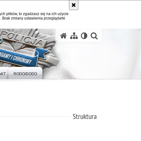
ych plików, to zgadzasz się na ich użycie
. Brak zmiany ustawienia przeglądarki
otwórz wysz
AKT
RODO/DODO
Struktura