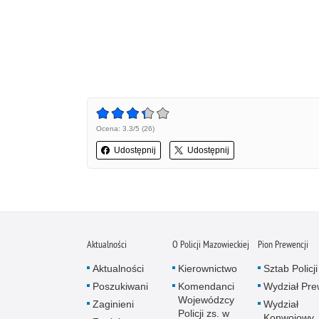
Ocena: 3.3/5 (26)
Udostępnij
Udostępnij
Aktualności
O Policji Mazowieckiej
Pion Prewencji
Aktualności
Kierownictwo
Sztab Policji
Poszukiwani
Komendanci
Wydział Pre
Wojewódzcy
Zaginieni
Wydział
Policji zs. w
Konwojowy