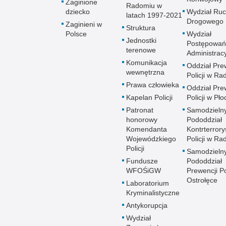
Zaginione
Radomiu w
dziecko
Wydział Ru
latach 1997-2021
Drogowego
Zaginieni w
Struktura
Polsce
Wydział
Jednostki
Postępowań
terenowe
Administrac
Komunikacja
Oddział Pre
wewnętrzna
Policji w R
Prawa człowieka
Oddział Pre
Kapelan Policji
Policji w Pło
Patronat
Samodzieln
honorowy
Pododdział
Komendanta
Kontrterrory
Wojewódzkiego
Policji w R
Policji
Samodzieln
Fundusze
Pododdział
WFOŚiGW
Prewencji Po
Ostrołęce
Laboratorium
Kryminalistyczne
Antykorupcja
Wydział