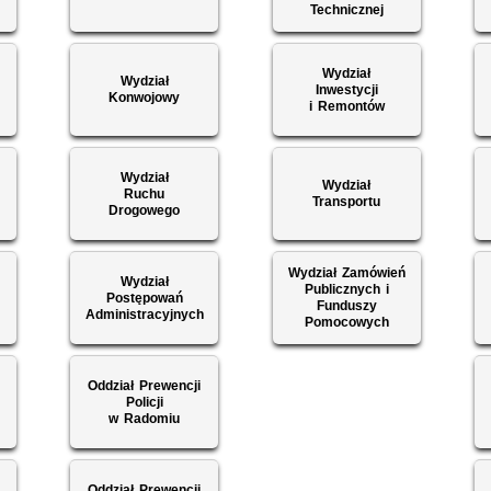
Technicznej
Wydział
Wydział
ą
Inwestycji
Konwojowy
i Remontów
Wydział
Wydział
ą
Ruchu
Transportu
Drogowego
Wydział Zamówień
Wydział
Publicznych i
Postępowań
Funduszy
Administracyjnych
Pomocowych
Oddział Prewencji
Policji
w Radomiu
Oddział Prewencji