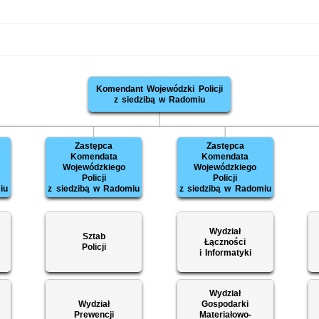
Komendant Wojewódzki Policji
z siedzibą w Radomiu
Zastępca
Zastępca
Komendata
Komendata
Wojewódzkiego
Wojewódzkiego
Policji
Policji
iu
z siedzibą w Radomiu
z siedzibą w Radomiu
Wydział
Sztab
Łączności
Policji
i Informatyki
Wydział
Wydział
Gospodarki
Prewencji
Materiałowo-