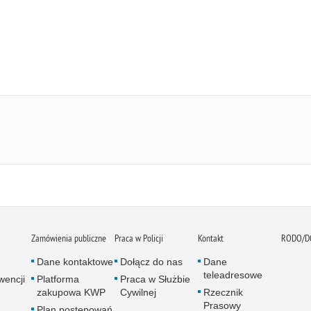
Zamówienia publiczne
Praca w Policji
Kontakt
RODO/D
Dane kontaktowe
Dołącz do nas
Dane
teleadresowe
wencji
Platforma
Praca w Służbie
zakupowa KWP
Cywilnej
Rzecznik
Prasowy
Plan postępowań