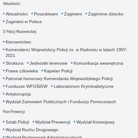
Aktualności
Aktualności
Poszukiwani
Zaginieni
Zaginione dziecko
Zaginieni w Polsce
O Policji Mazowieckiej
Kierownictwo
Komendanci Wojewódzcy Policji zs. w Radomiu w latach 1997-
2021
Struktura
Jednostki terenowe
Komunikacja wewnętrzna
Prawa człowieka
Kapelan Policji
Patronat honorowy Komendanta Wojewódzkiego Policji
Fundusze WFOŚiGW
Laboratorium Kryminalistyczne
Antykorupcja
Wydział Zamowień Publicznych i Funduszy Pomocowych
Pion Prewencji
Sztab Policji
Wydział Prewencji
Wydział Konwojowy
Wydział Ruchu Drogowego
Wydział Postępowań Administracyjnych