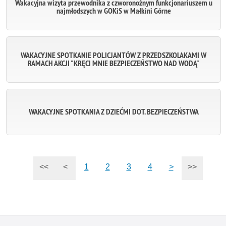
Wakacyjna wizyta przewodnika z czworonożnym funkcjonariuszem u
najmłodszych w GOKiS w Małkini Górne
WAKACYJNE SPOTKANIE POLICJANTÓW Z PRZEDSZKOLAKAMI W
RAMACH AKCJI "KRĘCI MNIE BEZPIECZEŃSTWO NAD WODĄ"
WAKACYJNE SPOTKANIA Z DZIEĆMI DOT. BEZPIECZEŃSTWA
<<
<
1
2
3
4
>
>>