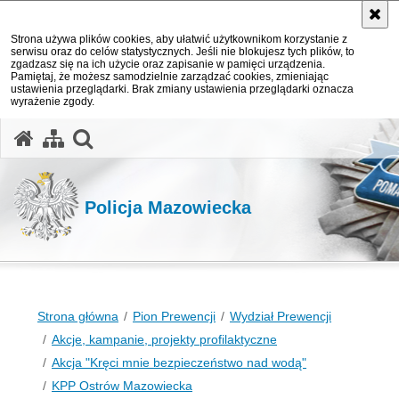
Strona używa plików cookies, aby ułatwić użytkownikom korzystanie z
serwisu oraz do celów statystycznych. Jeśli nie blokujesz tych plików, to
zgadzasz się na ich użycie oraz zapisanie w pamięci urządzenia.
Pamiętaj, że możesz samodzielnie zarządzać cookies, zmieniając
ustawienia przeglądarki. Brak zmiany ustawienia przeglądarki oznacza
wyrażenie zgody.
otwórz wyszukiwarkę
Policja Mazowiecka
Strona główna
Pion Prewencji
Wydział Prewencji
Akcje, kampanie, projekty profilaktyczne
Akcja "Kręci mnie bezpieczeństwo nad wodą"
KPP Ostrów Mazowiecka