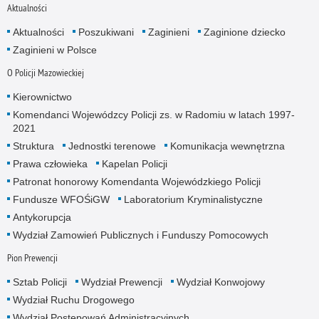
Aktualności
Aktualności
Poszukiwani
Zaginieni
Zaginione dziecko
Zaginieni w Polsce
O Policji Mazowieckiej
Kierownictwo
Komendanci Wojewódzcy Policji zs. w Radomiu w latach 1997-
2021
Struktura
Jednostki terenowe
Komunikacja wewnętrzna
Prawa człowieka
Kapelan Policji
Patronat honorowy Komendanta Wojewódzkiego Policji
Fundusze WFOŚiGW
Laboratorium Kryminalistyczne
Antykorupcja
Wydział Zamowień Publicznych i Funduszy Pomocowych
Pion Prewencji
Sztab Policji
Wydział Prewencji
Wydział Konwojowy
Wydział Ruchu Drogowego
Wydział Postępowań Administracyjnych