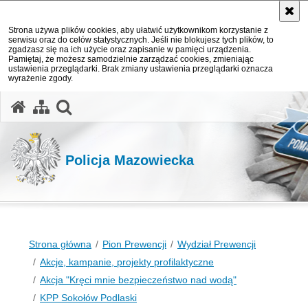
Strona używa plików cookies, aby ułatwić użytkownikom korzystanie z
serwisu oraz do celów statystycznych. Jeśli nie blokujesz tych plików, to
zgadzasz się na ich użycie oraz zapisanie w pamięci urządzenia.
Pamiętaj, że możesz samodzielnie zarządzać cookies, zmieniając
ustawienia przeglądarki. Brak zmiany ustawienia przeglądarki oznacza
wyrażenie zgody.
otwórz wyszukiwarkę
Policja Mazowiecka
Strona główna
Pion Prewencji
Wydział Prewencji
Akcje, kampanie, projekty profilaktyczne
Akcja "Kręci mnie bezpieczeństwo nad wodą"
KPP Sokołów Podlaski