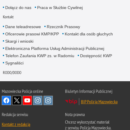
Dołącz do nas
Praca w Służbie Cywilnej
Kontakt
Dane teleadresowe
Rzecznik Prasowy
Oficerowie prasowi KMP/KPP
Kontakt dla osób głuchych
Skargi i wnioski
Elektroniczna Platforma Usług Administracji Publicznej
Telefon Zaufania KWP zs. w Radomiu
Dostępność KWP
Sygnaliści
RODO/DODO
Mazowiecka Policja online
Biuletyn Informacji Publicznej
BIP Policja Mazowiecka
Redakcja serwisu
Nota prawna
Chcesz wykorzystać materiał
Kontakt z redakcją
z serwisu Policja Mazowiecka.