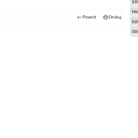
ST
PR
Powrót
Drukuj
DZ
OD