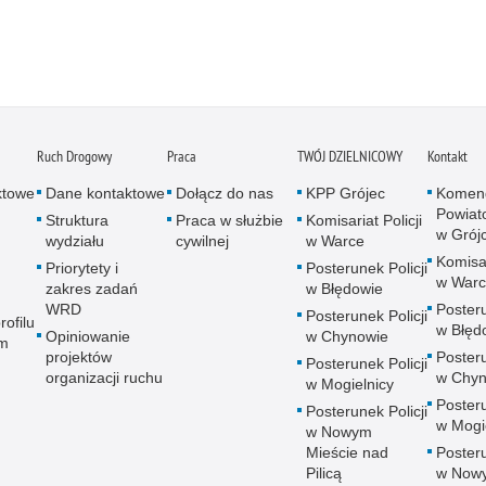
Ruch Drogowy
Praca
TWÓJ DZIELNICOWY
Kontakt
ktowe
Dane kontaktowe
Dołącz do nas
KPP Grójec
Komen
Powiato
Struktura
Praca w służbie
Komisariat Policji
w Grój
wydziału
cywilnej
w Warce
Komisar
Priorytety i
Posterunek Policji
w War
zakres zadań
w Błędowie
WRD
Posteru
Posterunek Policji
rofilu
w Błęd
Opiniowanie
w Chynowie
m
projektów
Posteru
Posterunek Policji
organizacji ruchu
w Chyn
w Mogielnicy
Posteru
Posterunek Policji
w Mogi
w Nowym
Mieście nad
Posteru
Pilicą
w Now