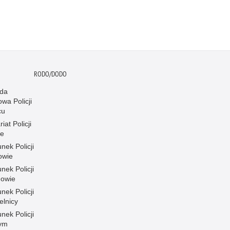
RODO/DODO
da
wa Policji
cu
iat Policji
ce
nek Policji
owie
nek Policji
owie
nek Policji
elnicy
nek Policji
ym