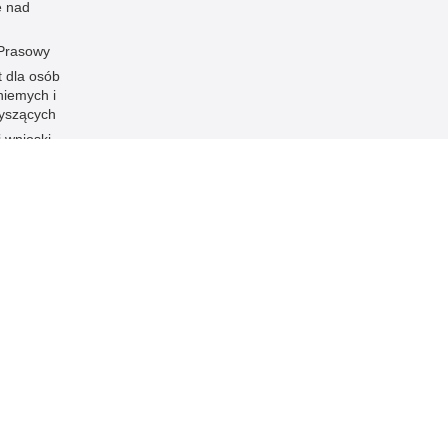
e nad
 Prasowy
t dla osób
niemych i
łyszących
i wnioski
P w
ność KPP
ści
Inne wersje portalu
ateriał
Wersja tekstowa
cu.
ami