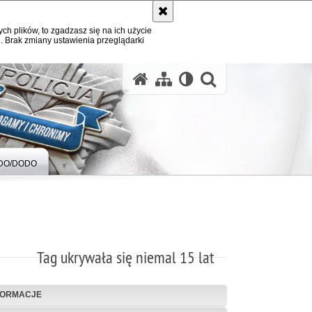
ych plików, to zgadzasz się na ich użycie
. Brak zmiany ustawienia przeglądarki
otwórz wysz
DO/DODO
Tag ukrywała się niemal 15 lat
FORMACJE