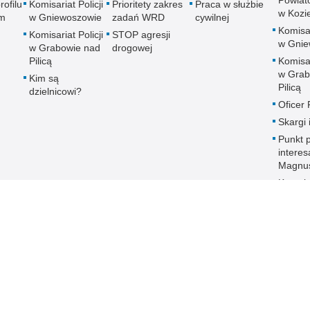
Powiato
rofilu
Komisariat Policji
Prioritety zakres
Praca w służbie
w Kozi
m
w Gniewoszowie
zadań WRD
cywilnej
Komisar
Komisariat Policji
STOP agresji
w Gnie
w Grabowie nad
drogowej
Pilicą
Komisar
w Grab
Kim są
Pilicą
dzielnicowi?
Oficer
Skargi 
Punkt p
intere
Magnu
Kontak
głucho
słabos
Dostęp
Sygnali