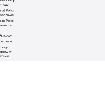
wa Policji
enicach
iat Policji
woszowie
iat Policji
owie nad
 Prasowy
i wnioski
rzyjęć
santów w
szewie
t dla osób
niemych i
łyszących
ność KPP
ści