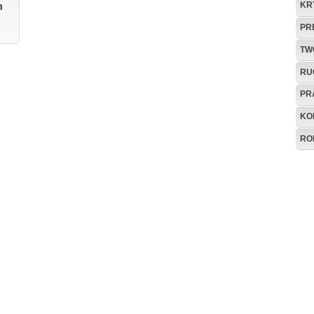
a
KR
PR
TW
RU
PR
KO
RO