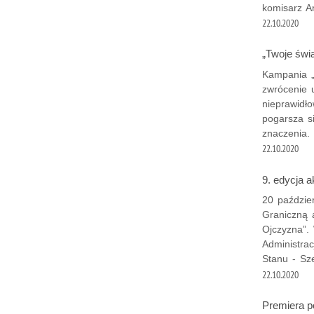
komisarz A
22.10.2020
„Twoje świ
Kampania „
zwrócenie 
nieprawidł
pogarsza s
znaczenia.
22.10.2020
9. edycja 
20 paździer
Graniczną 
Ojczyzna”.
Administrac
Stanu - Sze
22.10.2020
Premiera p