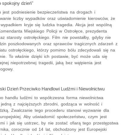
 spokojny dzień"
u jest podniesienie bezpieczeństwa na drogach i
owanie liczby wypadków oraz uświadomienie kierowców, że
wypadkiem kryje się ludzka tragedia. Akcja jest wspólną
Komendanta Miejskiego Policji w Ostrołęce, prezydenta
raz starosty ostrołęckiego. Film nie powstałby, gdyby nie
zin poszkodowanych oraz sprawców tragicznych zdarzeń z
iatu ostrołęckiego, którzy pomimo bólu zdecydowali się na
lmie. To właśnie dzięki ich postawie, być może uda się
ejnej niepotrzebnej tragedii, jaką bez wątpienia jest
rogowy.
jski Dzień Przeciwko Handlowi Ludźmi i Niewolnictwu
wo handlu ludźmi to współczesna forma niewolnictwa
 jedną z najcięższych zbrodni, godząca w wolność i
dzką. Zwalczanie tego procederu stanowi wyzwanie dla
Europejskiej. Aby uświadomić społeczeństwu, czym jest
mi i jak się ustrzec, by nie zostać ofiarą tego przestępstwa
nika, corocznie od 14 lat, obchodzony jest Europejski