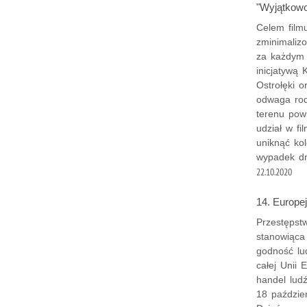
"Wyjątkowo
Celem film
zminimaliz
za każdym 
inicjatywą 
Ostrołęki o
odwaga rod
terenu pow
udział w fi
uniknąć kol
wypadek d
22.10.2020
14. Europe
Przestępst
stanowiąca
godność lu
całej Unii 
handel ludź
18 paździer