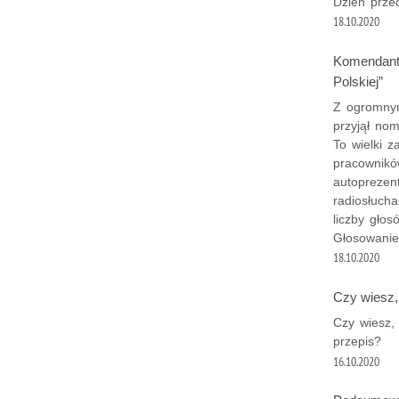
Dzień prze
18.10.2020
Komendant 
Polskiej”
Z ogromnym
przyjął nom
To wielki z
pracownikó
autoprezent
radiosłuch
liczby głos
Głosowanie
18.10.2020
Czy wiesz,
Czy wiesz,
przepis?
16.10.2020