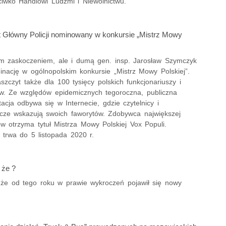
ciwko Handlowi Ludźmi i Niewolnictwu.
Główny Policji nominowany w konkursie „Mistrz Mowy
 zaskoczeniem, ale i dumą gen. insp. Jarosław Szymczyk
inację w ogólnopolskim konkursie „Mistrz Mowy Polskiej”.
aszczyt także dla 100 tysięcy polskich funkcjonariuszy i
w. Ze względów epidemicznych tegoroczna, publiczna
acja odbywa się w Internecie, gdzie czytelnicy i
acze wskazują swoich faworytów. Zdobywca największej
ów otrzyma tytuł Mistrza Mowy Polskiej Vox Populi.
 trwa do 5 listopada 2020 r.
 że ?
 że od tego roku w prawie wykroczeń pojawił się nowy