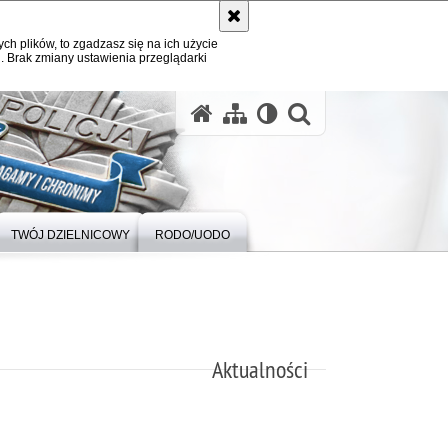
ych plików, to zgadzasz się na ich użycie
. Brak zmiany ustawienia przeglądarki
otwórz wysz
TWÓJ DZIELNICOWY
RODO/UODO
Aktualności