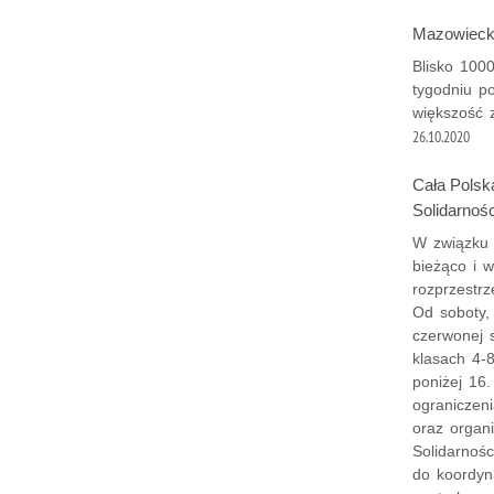
Mazowiec
Blisko 100
tygodniu p
większość 
26.10.2020
Cała Polsk
Solidarnoś
W związku 
bieżąco i 
rozprzestrz
Od soboty,
czerwonej 
klasach 4-
poniżej 16.
ograniczen
oraz organ
Solidarnoś
do koordyn