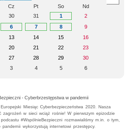
Cz
Pt
So
Nd
30
31
1
2
6
7
8
9
13
14
15
16
20
21
22
23
27
28
29
30
3
4
5
6
ezpieczni - Cyberbrzestępstwa w pandemii
 Europejski Miesiąc Cyberbezpieczeństwa 2020. Nasza
 zagrożeń w sieci wciąż rośnie! W pierwszym epizodzie
o podcastu #WspólnieBezpieczni rozmawialiśmy m.in. o tym,
ę pandemii wykorzystują internetowi przestępcy.