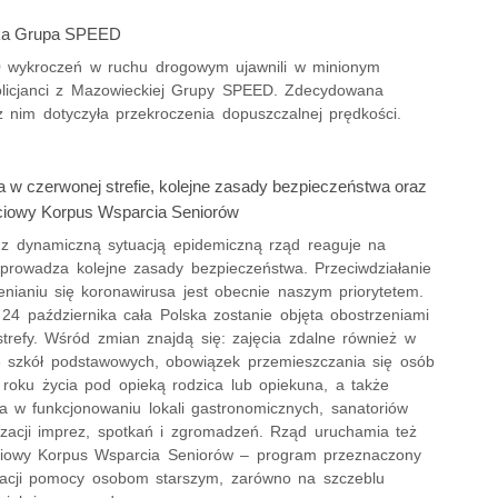
ka Grupa SPEED
0 wykroczeń w ruchu drogowym ujawnili w minionym
olicjanci z Mazowieckiej Grupy SPEED. Zdecydowana
z nim dotyczyła przekroczenia dopuszczalnej prędkości.
a w czerwonej strefie, kolejne zasady bezpieczeństwa oraz
ciowy Korpus Wsparcia Seniorów
z dynamiczną sytuacją epidemiczną rząd reaguje na
wprowadza kolejne zasady bezpieczeństwa. Przeciwdziałanie
enianiu się koronawirusa jest obecnie naszym priorytetem.
 24 października cała Polska zostanie objęta obostrzeniami
strefy. Wśród zmian znajdą się: zajęcia zdalne również w
8 szkół podstawowych, obowiązek przemieszczania się osób
 roku życia pod opieką rodzica lub opiekuna, a także
ia w funkcjonowaniu lokali gastronomicznych, sanatoriów
izacji imprez, spotkań i zgromadzeń. Rząd uruchamia też
ciowy Korpus Wsparcia Seniorów – program przeznaczony
acji pomocy osobom starszym, zarówno na szczeblu