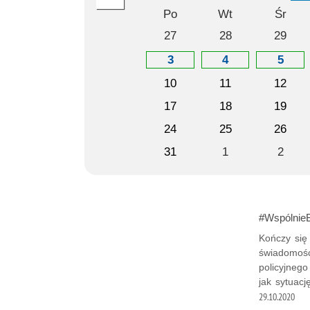
Po
Wt
Śr
27
28
29
3
4
5
10
11
12
17
18
19
24
25
26
31
1
2
#WspólnieB
Kończy się
świadomość
policyjneg
jak sytuacj
29.10.2020