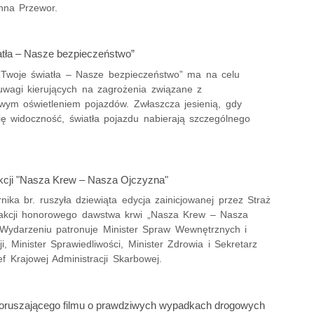
nna Przewor.
atła – Nasze bezpieczeństwo”
Twoje światła – Nasze bezpieczeństwo” ma na celu
uwagi kierujących na zagrożenia związane z
owym oświetleniem pojazdów. Zwłaszcza jesienią, gdy
ię widoczność, światła pojazdu nabierają szczególnego
akcji "Nasza Krew – Nasza Ojczyzna"
nika br. ruszyła dziewiąta edycja zainicjowanej przez Straż
akcji honorowego dawstwa krwi „Nasza Krew – Nasza
 Wydarzeniu patronuje Minister Spraw Wewnętrznych i
ji, Minister Sprawiedliwości, Minister Zdrowia i Sekretarz
f Krajowej Administracji Skarbowej.
oruszającego filmu o prawdziwych wypadkach drogowych