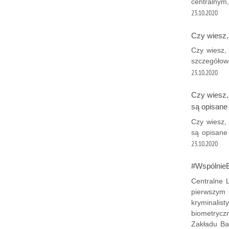
centralnym
23.10.2020
Czy wiesz,
Czy wiesz, 
szczegółow
23.10.2020
Czy wiesz, 
są opisane
Czy wiesz, 
są opisane
23.10.2020
#WspólnieB
Centralne L
pierwszym 
kryminalis
biometrycz
Zakładu Ba