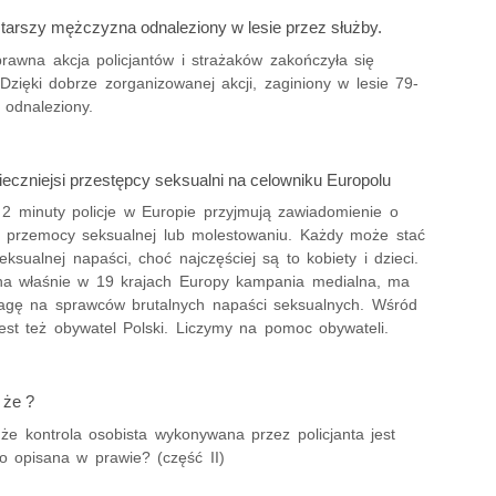
starszy mężczyzna odnaleziony w lesie przez służby.
rawna akcja policjantów i strażaków zakończyła się
zięki dobrze zorganizowanej akcji, zaginiony w lesie 79-
ł odnaleziony.
ieczniejsi przestępcy seksualni na celowniku Europolu
 2 minuty policje w Europie przyjmują zawiadomienie o
, przemocy seksualnej lub molestowaniu. Każdy może stać
seksualnej napaści, choć najczęściej są to kobiety i dzieci.
a właśnie w 19 krajach Europy kampania medialna, ma
agę na sprawców brutalnych napaści seksualnych. Wśród
est też obywatel Polski. Liczymy na pomoc obywateli.
 że ?
że kontrola osobista wykonywana przez policjanta jest
o opisana w prawie? (część II)