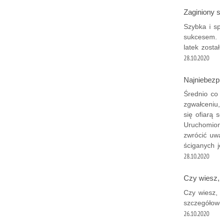
Zaginiony 
Szybka i sp
sukcesem. D
latek zosta
28.10.2020
Najniebezp
Średnio co
zgwałceniu
się ofiarą 
Uruchomion
zwrócić uw
ściganych j
28.10.2020
Czy wiesz,
Czy wiesz, 
szczegółow
26.10.2020