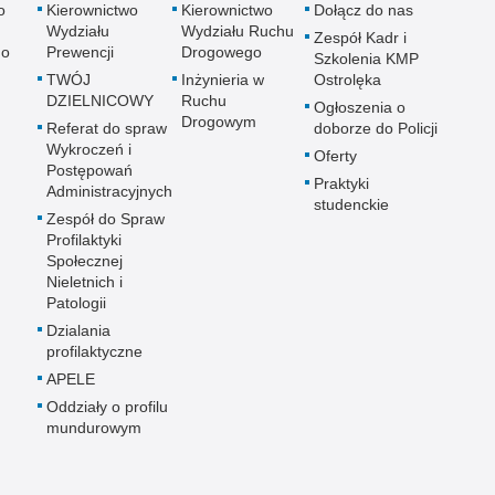
o
Kierownictwo
Kierownictwo
Dołącz do nas
Wydziału
Wydziału Ruchu
Zespół Kadr i
go
Prewencji
Drogowego
Szkolenia KMP
TWÓJ
Inżynieria w
Ostrolęka
DZIELNICOWY
Ruchu
Ogłoszenia o
Drogowym
Referat do spraw
doborze do Policji
Wykroczeń i
Oferty
Postępowań
Praktyki
Administracyjnych
studenckie
Zespół do Spraw
Profilaktyki
Społecznej
Nieletnich i
Patologii
Dzialania
profilaktyczne
APELE
Oddziały o profilu
mundurowym