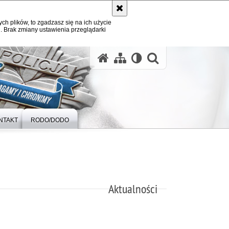
ych plików, to zgadzasz się na ich użycie
. Brak zmiany ustawienia przeglądarki
otwórz wysz
NTAKT
RODO/DODO
Aktualności