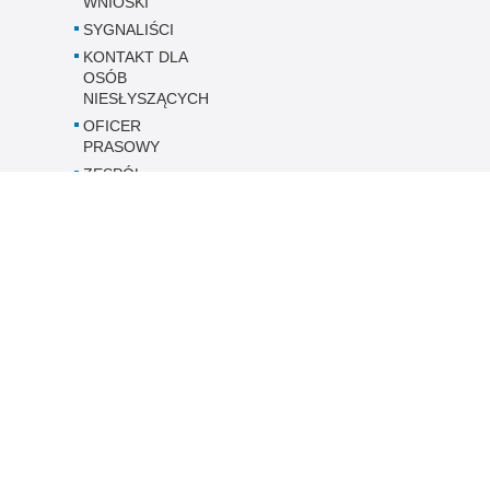
WNIOSKI
SYGNALIŚCI
KONTAKT DLA
OSÓB
NIESŁYSZĄCYCH
OFICER
PRASOWY
ZESPÓŁ
KONTROLI
PRAWA
CZŁOWIEKA
Dostępność KMP
w Ostrołęce
Inne wersje portalu
ateriał
Wersja tekstowa
ołęce.
ami