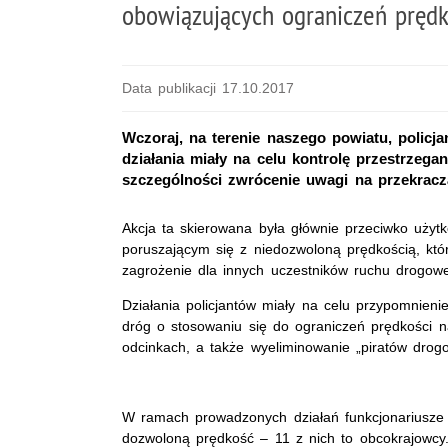
obowiązujących ograniczeń prędk
Data publikacji 17.10.2017
Wczoraj, na terenie naszego powiatu, polic
działania miały na celu kontrolę przestrzeg
szczególności zwrócenie uwagi na przekrac
Akcja ta skierowana była głównie przeciwko uży
poruszającym się z niedozwoloną prędkością, któ
zagrożenie dla innych uczestników ruchu drogo
Działania policjantów miały na celu przypomnien
dróg o stosowaniu się do ograniczeń prędkości 
odcinkach, a także wyeliminowanie „piratów drog
W ramach prowadzonych działań funkcjonariusze 
dozwoloną prędkość – 11 z nich to obcokrajowc