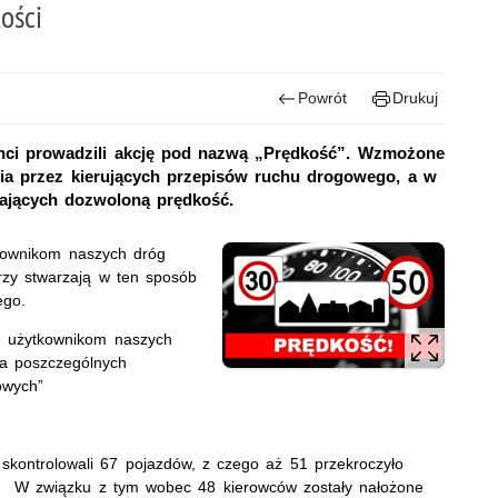
ości
Powrót
Drukuj
janci prowadzili akcję pod nazwą „Prędkość”. Wzmożone
ania przez kierujących przepisów ruchu drogowego, a w
zających dozwoloną prędkość.
tkownikom naszych dróg
rzy stwarzają w ten sposób
wego.
ie użytkownikom naszych
na poszczególnych
owych”
skontrolowali 67 pojazdów, z czego aż 51 przekroczyło
y. W związku z tym wobec 48 kierowców zostały nałożone