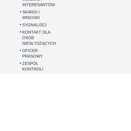
INTERESANTÓW
SKARGI I
WNIOSKI
SYGNALIŚCI
KONTAKT DLA
OSÓB
NIESŁYSZĄCYCH
OFICER
PRASOWY
ZESPÓŁ
KONTROLI
PRAWA
CZŁOWIEKA
Dostępność KMP
w Ostrołęce
Inne wersje portalu