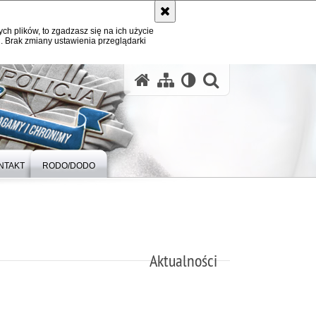
ych plików, to zgadzasz się na ich użycie
. Brak zmiany ustawienia przeglądarki
otwórz wysz
NTAKT
RODO/DODO
Aktualności