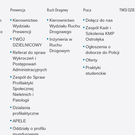
Prewencja
Ruch Drogowy
Praca
TWÓJ DZI
o
Kierownictwo
Kierownictwo
Dołącz do nas
Wydziału
Wydziału Ruchu
Zespół Kadr i
go
Prewencji
Drogowego
Szkolenia KMP
TWÓJ
Inżynieria w
Ostrolęka
DZIELNICOWY
Ruchu
Ogłoszenia o
Drogowym
Referat do spraw
doborze do Policji
Wykroczeń i
Oferty
Postępowań
Praktyki
Administracyjnych
studenckie
Zespół do Spraw
Profilaktyki
Społecznej
Nieletnich i
Patologii
Dzialania
profilaktyczne
APELE
Oddziały o profilu
mundurowym