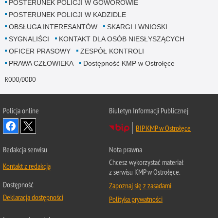
POSTERUNEK POLICJI W GOWOROWIE
POSTERUNEK POLICJI W KADZIDLE
OBSŁUGA INTERESANTÓW
SKARGI I WNIOSKI
SYGNALIŚCI
KONTAKT DLA OSÓB NIESŁYSZĄCYCH
OFICER PRASOWY
ZESPÓŁ KONTROLI
PRAWA CZŁOWIEKA
Dostępność KMP w Ostrołęce
RODO/DODO
Policja online
Biuletyn Informacji Publicznej
BIP KMP w Ostrołęce
Redakcja serwisu
Nota prawna
Chcesz wykorzystać materiał
Kontakt z redakcją
z serwisu KMP w Ostrołęce.
Dostępność
Zapoznaj się z zasadami
Deklaracja dostępności
Polityka prywatności