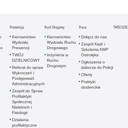
Prewencja
Ruch Drogowy
Praca
TWÓJ DZI
o
Kierownictwo
Kierownictwo
Dołącz do nas
Wydziału
Wydziału Ruchu
Zespół Kadr i
go
Prewencji
Drogowego
Szkolenia KMP
TWÓJ
Inżynieria w
Ostrolęka
DZIELNICOWY
Ruchu
Ogłoszenia o
Drogowym
Referat do spraw
doborze do Policji
Wykroczeń i
Oferty
Postępowań
Praktyki
Administracyjnych
studenckie
Zespół do Spraw
Profilaktyki
Społecznej
Nieletnich i
Patologii
Dzialania
profilaktyczne