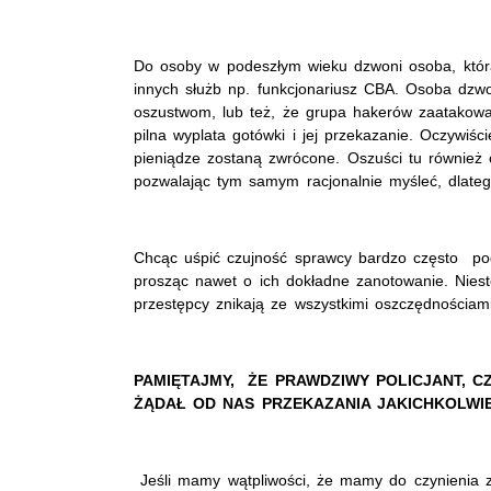
Do osoby w podeszłym wieku dzwoni osoba, która p
innych służb np. funkcjonariusz CBA. Osoba dzwon
oszustwom, lub też, że grupa hakerów zaatakowa
pilna wyplata gotówki i jej przekazanie. Oczywiś
pieniądze zostaną zwrócone. Oszuści tu również 
pozwalając tym samym racjonalnie myśleć, dlate
Chcąc uśpić czujność sprawcy bardzo często pod
prosząc nawet o ich dokładne zanotowanie. Niest
przestępcy znikają ze wszystkimi oszczędnościami
PAMIĘTAJMY, ŻE PRAWDZIWY POLICJANT, C
ŻĄDAŁ OD NAS PRZEKAZANIA JAKICHKOLWIEK
Jeśli mamy wątpliwości, że mamy do czynienia 