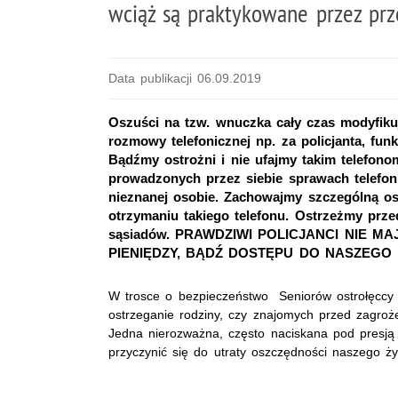
wciąż są praktykowane przez pr
Data publikacji 06.09.2019
Oszuści na tzw. wnuczka cały czas modyfikuj
rozmowy telefonicznej np. za policjanta, fu
Bądźmy ostrożni i nie ufajmy takim telefono
prowadzonych przez siebie sprawach telefoni
nieznanej osobie. Zachowajmy szczególną os
otrzymaniu takiego telefonu. Ostrzeżmy prz
sąsiadów. PRAWDZIWI POLICJANCI NIE 
PIENIĘDZY, BĄDŹ DOSTĘPU DO NASZEG
W trosce o bezpieczeństwo Seniorów ostrołęccy 
ostrzeganie rodziny, czy znajomych przed zagroż
Jedna nierozważna, często naciskana pod presj
przyczynić się do utraty oszczędności naszego ży