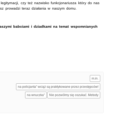
gitymacji, czy też nazwisko funkcjonariusza który do nas
iusz prowadzi teraz działania w naszym domu.
naszymi babciami i dziadkami na temat wspomnianych
m.in.
na policjanta” wciąż są praktykowane przez przestępców!
na wnuczka”
Nie pozwólmy się oszukać. Metody