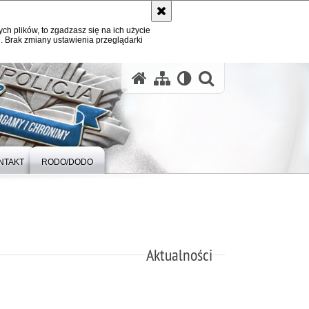
ych plików, to zgadzasz się na ich użycie
. Brak zmiany ustawienia przeglądarki
otwórz wysz
NTAKT
RODO/DODO
Aktualności