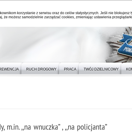
kownikom korzystanie z serwisu oraz do celów statystycznych. Jeśli nie blokujesz t
j, że możesz samodzielnie zarządzać cookies, zmieniając ustawienia przeglądarki
REWENCJA
RUCH DROGOWY
PRACA
TWÓJ DZIELNICOWY
KO
m.in. ,,na wnuczka” , ,,na policjanta”