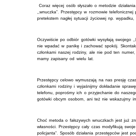
Coraz więcej osób słyszało o metodzie działania
,,wnuczka”. Przestępcy w rozmowie telefonicznej 
pretekstem nagłej sytuacji życiowej np. wypadku,
Oczywiście po odbiór gotówki wysyłają swojego ,,
nie wpadać w panikę i zachować spokój. Skontak
członkami naszej rodziny, ale nie pod ten numer
mamy zapisany od wielu lat.
Przestępcy celowo wymuszają na nas presję cza
członkami rodziny i wyjaśnijmy dokładanie spraw
telefonu, poprośmy ich o przyjechanie do naszego
gotówki obcym osobom, ani też nie wskazujmy im 
Choć metoda o fałszywych wnuczkach jest już zn
własności. Przestępcy cały czas modyfikują swoje
policjanta”. Sposób działania przestępców jest po