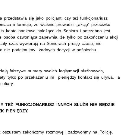
rzedstawia się jako policjant, czy też funkcjonariusz
iąca informuje, że właśnie prowadzi ,,akcję” przeciwko
ła konto bankowe należące do Seniora i potrzebna jest
cie osoba dzwoniąca zapewnia, że tylko po zakończeniu akcji
cały czas wywierają na Seniorach presję czasu, nie
go nie podejmujmy żadnych decyzji w pośpiechu.
ają fałszywe numery swoich legitymacji służbowych,
ety tylko po przekazaniu im pieniędzy kontakt się urywa, a
 ofiary.
ZY TEŻ FUNKCJONARIUSZ INNYCH SŁUŻB NIE BĘDZIE
 PIENIĘDZY.
z oszustem zakończmy rozmowę i zadzwońmy na Policję.