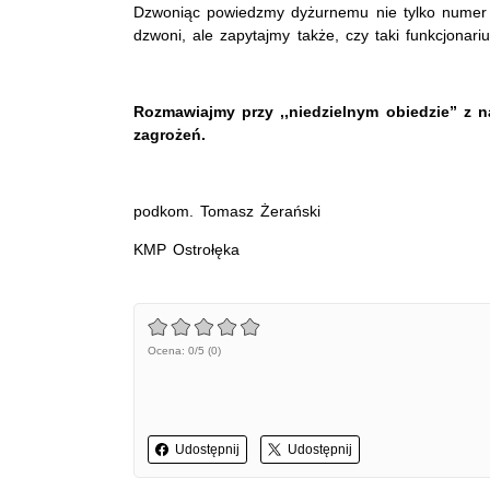
Dzwoniąc powiedzmy dyżurnemu nie tylko numer le
dzwoni, ale zapytajmy także, czy taki funkcjonar
Rozmawiajmy przy ,,niedzielnym obiedzie” z 
zagrożeń.
podkom. Tomasz Żerański
KMP Ostrołęka
Ocena: 0/5 (0)
Udostępnij
Udostępnij