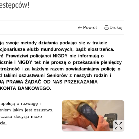
zestępców!
Powrót
Drukuj
ą swoje metody działania podając się w trakcie
nkcjonariusza służb mundurowych, bądź siostrzeńca.
m! Prawdziwi policjanci NIGDY nie informują o
cznie i NIGDY też nie proszą o przekazanie pieniędzy
trożność i za każdym razem powiadamiajmy policję o
ed takimi oszustwami Seniorów z naszych rodzin i
MAJĄ PRAWA ŻĄDAĆ OD NAS PRZEKAZANIA
O KONTA BANKOWEGO.
apelują o rozwagę i
eniem jakim jest oszustwo.
ą czasu decyzja może
cia.