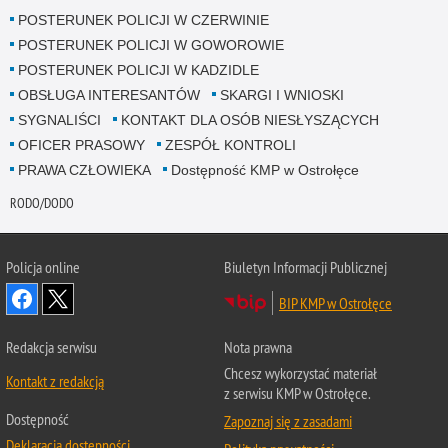
POSTERUNEK POLICJI W CZERWINIE
POSTERUNEK POLICJI W GOWOROWIE
POSTERUNEK POLICJI W KADZIDLE
OBSŁUGA INTERESANTÓW
SKARGI I WNIOSKI
SYGNALIŚCI
KONTAKT DLA OSÓB NIESŁYSZĄCYCH
OFICER PRASOWY
ZESPÓŁ KONTROLI
PRAWA CZŁOWIEKA
Dostępność KMP w Ostrołęce
RODO/DODO
Policja online
Biuletyn Informacji Publicznej
BIP KMP w Ostrołęce
Redakcja serwisu
Nota prawna
Chcesz wykorzystać materiał
Kontakt z redakcją
z serwisu KMP w Ostrołęce.
Dostępność
Zapoznaj się z zasadami
Deklaracja dostępności