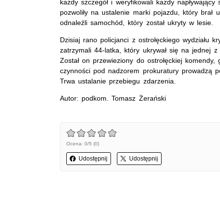
każdy szczegół i weryfikowali każdy napływający s
pozwoliły na ustalenie marki pojazdu, który brał 
odnaleźli samochód, który został ukryty w lesie.
Dzisiaj rano policjanci z ostrołęckiego wydziału k
zatrzymali 44-latka, który ukrywał się na jednej
Został on przewieziony do ostrołęckiej komendy, 
czynności pod nadzorem prokuratury prowadzą pol
Trwa ustalanie przebiegu zdarzenia.
Autor: podkom. Tomasz Żerański
Ocena: 0/5 (0)
Udostępnij
Udostępnij