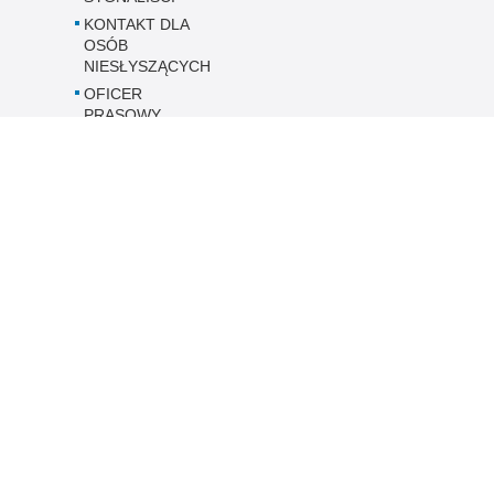
KONTAKT DLA
OSÓB
NIESŁYSZĄCYCH
OFICER
PRASOWY
ZESPÓŁ
KONTROLI
PRAWA
CZŁOWIEKA
Dostępność KMP
w Ostrołęce
Inne wersje portalu
ateriał
Wersja tekstowa
ołęce.
ami