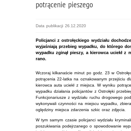
potrącenie pieszego
Data publikacji 26.12.2020
Policjanci z ostrołęckiego wydziału dochod
wyjaśniają przebieg wypadku, do którego dosz
wypadku zginął pieszy, a kierowca uciekł z mi
rano.
Wczoraj kilkanaście minut po godz. 23 w Ostrołę
potrącenia 22-latka na oznakowanym przejściu dl
kierowca auta uciekł z miejsca. W wyniku potrąc
wypadku działania policjantów z Ostrołęki przebi
Funkcjonariusze z wydziału ruchu drogowego po
wykonywali czynności na miejscu wypadku, zbieral
oględziny miejsca zdarzenia szkic oraz zdjęcia.
W tym samym czasie policjanci wydziału kryminal
poszukiwania podejrzanego o spowodowanie wypa