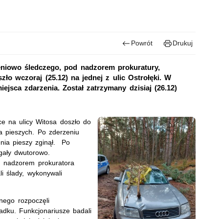
Powrót
Drukuj
zeniowo śledczego, pod nadzorem prokuratury,
ło wczoraj (25.12) na jednej z ulic Ostrołęki. W
ejsca zdarzenia. Został zatrzymany dzisiaj (26.12)
ce na ulicy Witosa doszło do
a pieszych. Po zderzeniu
enia pieszy zginął. Po
egały dwutorowo.
d nadzorem prokuratora
i ślady, wykonywali
nego rozpoczęli
dku. Funkcjonariusze badali