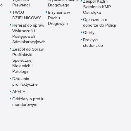
Zespół Kadr i
go
Prewencji
Drogowego
Szkolenia KMP
TWÓJ
Inżynieria w
Ostrolęka
DZIELNICOWY
Ruchu
Ogłoszenia o
Drogowym
Referat do spraw
doborze do Policji
Wykroczeń i
Oferty
Postępowań
Praktyki
Administracyjnych
studenckie
Zespół do Spraw
Profilaktyki
Społecznej
Nieletnich i
Patologii
Dzialania
profilaktyczne
APELE
Oddziały o profilu
mundurowym