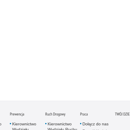
Prewencja
Ruch Drogowy
Praca
TWÓJ DZI
o
Kierownictwo
Kierownictwo
Dołącz do nas
Wydziału
Wydziału Ruchu