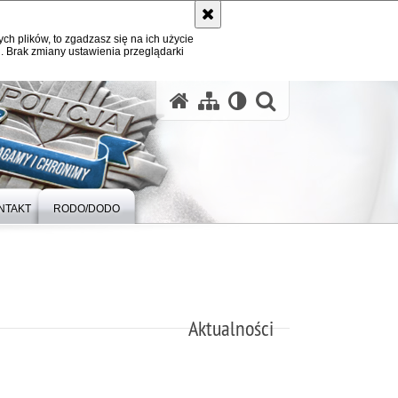
ych plików, to zgadzasz się na ich użycie
. Brak zmiany ustawienia przeglądarki
otwórz wysz
NTAKT
RODO/DODO
Aktualności