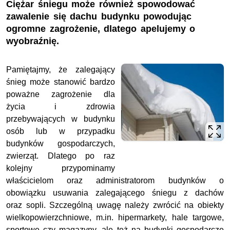
Ciężar śniegu może również spowodować
zawalenie się dachu budynku powodując
ogromne zagrożenie, dlatego apelujemy o
wyobraźnię.
Pamiętajmy, że zalegający
śnieg może stanowić bardzo
poważne zagrożenie dla
życia i zdrowia
przebywających w budynku
osób lub w przypadku
budynków gospodarczych,
zwierząt. Dlatego po raz
kolejny przypominamy
właścicielom oraz administratorom budynków o
obowiązku usuwania zalegającego śniegu z dachów
oraz sopli. Szczególną uwagę należy zwrócić na obiekty
wielkopowierzchniowe, m.in. hipermarkety, hale targowe,
sportowe czy magazyny, ale też na budynki gospodarcze