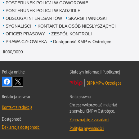
POSTERUNEK POLICJI W GOWOROWIE
POSTERUNEK POLICJI W KADZIDLE
OBSŁUGA INTERESANTÓW
SKARGI I WNIOSKI
SYGNALIŚCI
KONTAKT DLA OSÓB NIESŁYSZĄCYCH
OFICER PRASOWY
ZESPÓŁ KONTROLI
PRAWA CZŁOWIEKA
Dostępność KMP w Ostrołęce
RODO/DODO
Policja online
Biuletyn Informacji Publicznej
BIP KMP w Ostrołęce
Redakcja serwisu
Nota prawna
Chcesz wykorzystać materiał
Kontakt z redakcją
z serwisu KMP w Ostrołęce.
Dostępność
Zapoznaj się z zasadami
Deklaracja dostępności
Polityka prywatności