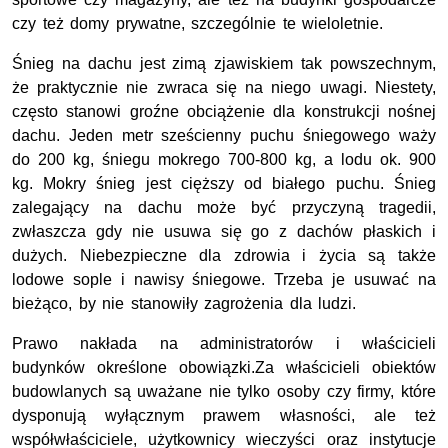
czy też domy prywatne, szczególnie te wieloletnie.
Śnieg na dachu jest zimą zjawiskiem tak powszechnym,
że praktycznie nie zwraca się na niego uwagi. Niestety,
często stanowi groźne obciążenie dla konstrukcji nośnej
dachu. Jeden metr sześcienny puchu śniegowego waży
do 200 kg, śniegu mokrego 700-800 kg, a lodu ok. 900
kg. Mokry śnieg jest cięższy od białego puchu. Śnieg
zalegający na dachu może być przyczyną tragedii,
zwłaszcza gdy nie usuwa się go z dachów płaskich i
dużych. Niebezpieczne dla zdrowia i życia są także
lodowe sople i nawisy śniegowe. Trzeba je usuwać na
bieżąco, by nie stanowiły zagrożenia dla ludzi.
Prawo nakłada na administratorów i właścicieli
budynków określone obowiązki.Za właścicieli obiektów
budowlanych są uważane nie tylko osoby czy firmy, które
dysponują wyłącznym prawem własności, ale też
współwłaściciele, użytkownicy wieczyści oraz instytucje