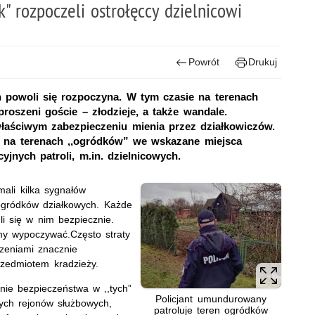
k" rozpoczeli ostrołęccy dzielnicowi
Powrót
Drukuj
powoli się rozpoczyna. W tym czasie na terenach
oszeni goście – złodzieje, a także wandale.
łaściwym zabezpieczeniu mienia przez działkowiczów.
 na terenach ,,ogródków” we wskazane miejsca
yjnych patroli, m.in. dzielnicowych.
mali kilka sygnałów
 ogródków działkowych. Każde
i się w nim bezpiecznie.
emy wypoczywać.
Często straty
zeniami znacznie
rzedmiotem kradzieży.
nie bezpieczeństwa w ,,tych”
Policjant umundurowany
ych rejonów służbowych,
patroluje teren ogródków