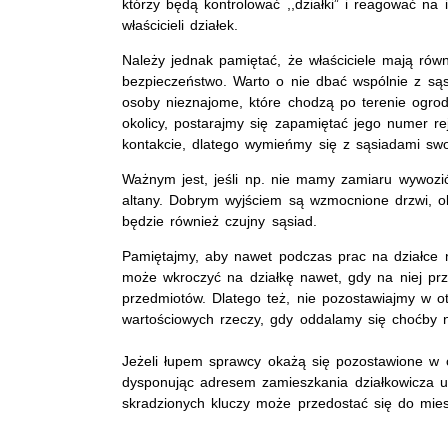
którzy będą kontrolować ,,działki” i reagować na
właścicieli działek.
Należy jednak pamiętać, że właściciele mają rów
bezpieczeństwo. Warto o nie dbać wspólnie z s
osoby nieznajome, które chodzą po terenie ogro
okolicy, postarajmy się zapamiętać jego numer r
kontakcie, dlatego wymieńmy się z sąsiadami sw
Ważnym jest, jeśli np. nie mamy zamiaru wywozić
altany. Dobrym wyjściem są wzmocnione drzwi, 
będzie również czujny sąsiad.
Pamiętajmy, aby nawet podczas prac na działce 
może wkroczyć na działkę nawet, gdy na niej pr
przedmiotów. Dlatego też, nie pozostawiajmy w o
wartościowych rzeczy, gdy oddalamy się choćby n
Jeżeli łupem sprawcy okażą się pozostawione w o
dysponując adresem zamieszkania działkowicza 
skradzionych kluczy może przedostać się do miesz