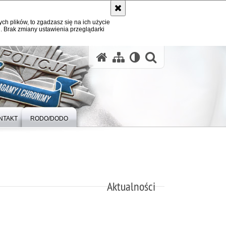
ych plików, to zgadzasz się na ich użycie
. Brak zmiany ustawienia przeglądarki
otwórz wysz
NTAKT
RODO/DODO
Aktualności