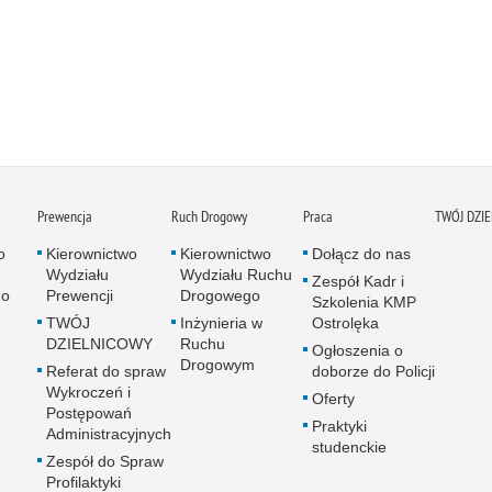
Prewencja
Ruch Drogowy
Praca
TWÓJ DZI
o
Kierownictwo
Kierownictwo
Dołącz do nas
Wydziału
Wydziału Ruchu
Zespół Kadr i
go
Prewencji
Drogowego
Szkolenia KMP
TWÓJ
Inżynieria w
Ostrolęka
DZIELNICOWY
Ruchu
Ogłoszenia o
Drogowym
Referat do spraw
doborze do Policji
Wykroczeń i
Oferty
Postępowań
Praktyki
Administracyjnych
studenckie
Zespół do Spraw
Profilaktyki