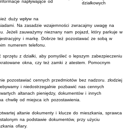
 informacje napływające od
działkowych
nież duży wpływ na
ąsiadami. Na zasadzie wzajemności zwracajmy uwagę na
du. Jeżeli zauważymy nieznany nam pojazd, który parkuje w
ejestracyjny i markę. Dobrze też pozostawać ze sobą w
oim numerem telefonu.
 sprzętu z działki, aby pomyśleć o lepszym zabezpieczeniu
okratowane okna, czy też zamki z atestem. Pomocnym
nie pozostawiać cennych przedmiotów bez nadzoru. złodziej
zebywamy i niedostrzegalnie pozbawić nas cennych
twartych altanach pieniędzy, dokumentów i innych
a chwilę od miejsca ich pozostawienia.
twartej altanie dokumenty i klucze do mieszkania, sprawca
ustalonym na podstawie dokumentów, przy użyciu
kania ofiary.