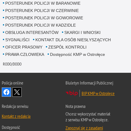
POSTERUNEK POLICJI W BARANOWIE
POSTERUNEK POLICJI W CZERWINIE
POSTERUNEK POLICJI W GOWOROWIE
POSTERUNEK POLICJI W KADZIDLE
OBSŁUGA INTERESANTÓW
SKARGI I WNIOSKI
SYGNALIŚCI
KONTAKT DLA OSÓB NIESŁYSZĄCYCH
OFICER PRASOWY
ZESPÓŁ KONTROLI
PRAWA CZŁOWIEKA
Dostępność KMP w Ostrołęce
RODO/DODO
Policja online
Biuletyn Informacji Publicznej
BIP KMP w Ostrołęce
Redakcja serwisu
Nota prawna
Chcesz wykorzystać materiał
Kontakt z redakcją
z serwisu KMP w Ostrołęce.
Dostępność
Zapoznaj się z zasadami