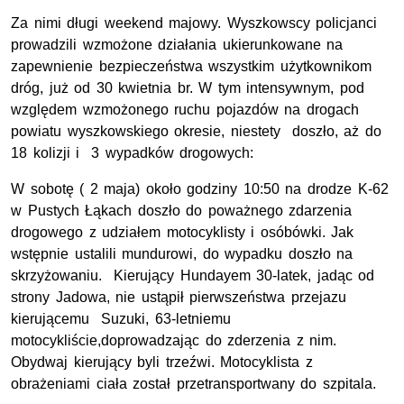
Za nimi długi weekend majowy. Wyszkowscy policjanci
prowadzili wzmożone działania ukierunkowane na
zapewnienie bezpieczeństwa wszystkim użytkownikom
dróg, już od 30 kwietnia br. W tym intensywnym, pod
względem wzmożonego ruchu pojazdów na drogach
powiatu wyszkowskiego okresie, niestety doszło, aż do
18 kolizji i 3 wypadków drogowych:
W sobotę ( 2 maja) około godziny 10:50 na drodze K-62
w Pustych Łąkach doszło do poważnego zdarzenia
drogowego z udziałem motocyklisty i osóbówki. Jak
wstępnie ustalili mundurowi, do wypadku doszło na
skrzyżowaniu. Kierujący Hundayem 30-latek, jadąc od
strony Jadowa, nie ustąpił pierwszeństwa przejazu
kierującemu Suzuki, 63-letniemu
motocykliście,doprowadzając do zderzenia z nim.
Obydwaj kierujący byli trzeźwi. Motocyklista z
obrażeniami ciała został przetransportwany do szpitala.