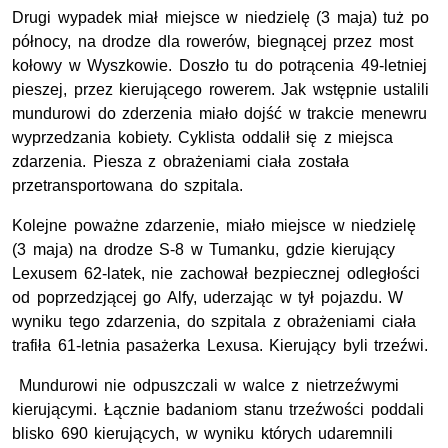
Drugi wypadek miał miejsce w niedzielę (3 maja) tuż po
północy, na drodze dla rowerów, biegnącej przez most
kołowy w Wyszkowie. Doszło tu do potrącenia 49-letniej
pieszej, przez kierującego rowerem. Jak wstępnie ustalili
mundurowi do zderzenia miało dojść w trakcie menewru
wyprzedzania kobiety. Cyklista oddalił się z miejsca
zdarzenia. Piesza z obrażeniami ciała została
przetransportowana do szpitala.
Kolejne poważne zdarzenie, miało miejsce w niedzielę
(3 maja) na drodze S-8 w Tumanku, gdzie kierujący
Lexusem 62-latek, nie zachował bezpiecznej odległości
od poprzedzjącej go Alfy, uderzając w tył pojazdu. W
wyniku tego zdarzenia, do szpitala z obrażeniami ciała
trafiła 61-letnia pasażerka Lexusa. Kierujący byli trzeźwi.
Mundurowi nie odpuszczali w walce z nietrzeźwymi
kierującymi. Łącznie badaniom stanu trzeźwości poddali
blisko 690 kierujących, w wyniku których udaremnili