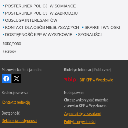
POSTERUNEK POLICJI W SOMIANCE
POSTERUNEK POLICJI W ZABRODZIU
OBSŁUGA INTERESANTÓW
KONTAKT DLA OSÓB NIESŁYSZĄCYCH
SKARGI I WNIOSKI
DOSTĘPNOŚĆ KPP W WYSZKOWIE
SYGNALIŚCI
RODO/DODO
Facebook
Mazowiecka Policja online
Biuletyn Informacji Publicznej
BIP KPP w Wyszkowie
Redakcja serwisu
Nota prawna
Chcesz wykorzystać materiał
Kontakt z redakcją
z serwisu KPP w Wyszkowie.
Dostępność
Zapoznaj się z zasadami
Deklaracja dostępności
Polityka prywatności