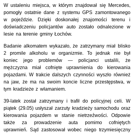
W ustaleniu miejsca, w którym znajdował się Mercedes,
pomogły ostatnie dane z systemu GPS zamontowanego
w pojeździe. Dzięki doskonałej znajomości terenu i
doświadczeniu policjantów auto zostało odnalezione w
lesie na terenie gminy Łochów.
Badanie alkomatem wykazało, że zatrzymany miał blisko
2 promile alkoholu w organizmie. To jednak nie był
koniec jego problemów — policjanci ustalili, że
mężczyzna miał cofnięte uprawnienia do kierowania
pojazdami. W trakcie dalszych czynności wyszło również
na jaw, że ma na swoim koncie liczne przestępstwa, w
tym kradzieże z włamaniem.
39‑latek został zatrzymany i trafił do policyjnej celi. W
piątek (29.05) usłyszał zarzuty kradzieży samochodu oraz
kierowania pojazdem w stanie nietrzeźwości. Odpowie
także za prowadzenie auta pomimo cofniętych
uprawnień. Sąd zastosował wobec niego trzymiesięczny