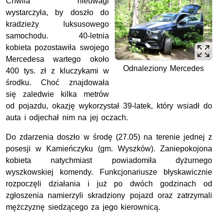
Chwila nieuwagi
wystarczyła, by doszło do
kradzieży luksusowego
samochodu. 40‑letnia
kobieta pozostawiła swojego
Mercedesa wartego około
Odnaleziony Mercedes
400 tys. zł z kluczykami w
środku. Choć znajdowała
się zaledwie kilka metrów
od pojazdu, okazję wykorzystał 39‑latek, który wsiadł do
auta i odjechał nim na jej oczach.
Do zdarzenia doszło w środę (27.05) na terenie jednej z
posesji w Kamieńczyku (gm. Wyszków). Zaniepokojona
kobieta natychmiast powiadomiła dyżurnego
wyszkowskiej komendy. Funkcjonariusze błyskawicznie
rozpoczęli działania i już po dwóch godzinach od
zgłoszenia namierzyli skradziony pojazd oraz zatrzymali
mężczyznę siedzącego za jego kierownicą.