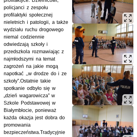
profilaktyce. Dzielnicowi,
policjanci z zespołu
profilaktyki społecznej
nieletnich i patologii, a także
wydziału ruchu drogowego
niemal codziennie
odwiedzają szkoły i
przedszkola rozmawiając z
najmłodszymi na temat
zagrożeń na jakie mogą
napotkać ,,w drodze do i ze
szkoły”.Ostatnie takie
spotkanie odbyło się w
„dzień wagarowicza” w
Szkole Podstawowej w
Białymbłocie, ponieważ
każda okazja jest dobra do
promowania
bezpieczeństwa.Tradycyjnie