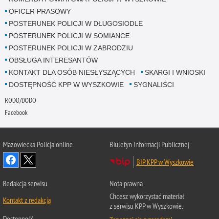
OFICER PRASOWY
POSTERUNEK POLICJI W DŁUGOSIODLE
POSTERUNEK POLICJI W SOMIANCE
POSTERUNEK POLICJI W ZABRODZIU
OBSŁUGA INTERESANTÓW
KONTAKT DLA OSÓB NIESŁYSZĄCYCH
SKARGI I WNIOSKI
DOSTĘPNOŚĆ KPP W WYSZKOWIE
SYGNALIŚCI
RODO/DODO
Facebook
Mazowiecka Policja online
Biuletyn Informacji Publicznej
BIP KPP w Wyszkowie
Redakcja serwisu
Nota prawna
Chcesz wykorzystać materiał
Kontakt z redakcją
z serwisu KPP w Wyszkowie.
Dostępność