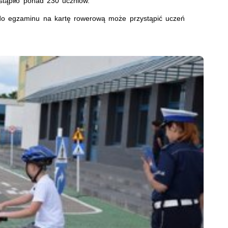
stąpiło ponad 230 uczniów.
 do egzaminu na kartę rowerową może przystąpić uczeń