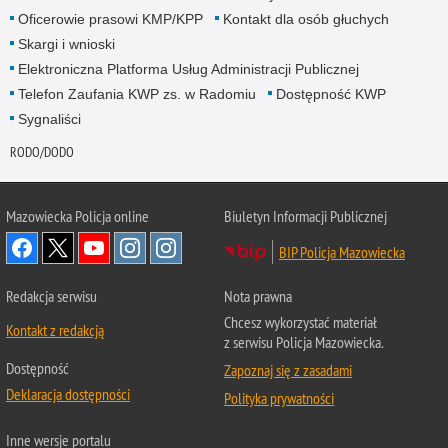
Oficerowie prasowi KMP/KPP
Kontakt dla osób głuchych
Skargi i wnioski
Elektroniczna Platforma Usług Administracji Publicznej
Telefon Zaufania KWP zs. w Radomiu
Dostępność KWP
Sygnaliści
RODO/DODO
Mazowiecka Policja online
Biuletyn Informacji Publicznej
BIP Policja Mazowiecka
Redakcja serwisu
Nota prawna
Chcesz wykorzystać materiał
Kontakt z redakcją
z serwisu Policja Mazowiecka.
Dostępność
Zapoznaj się z zasadami
Deklaracja dostępności
Polityka prywatności
Inne wersje portalu