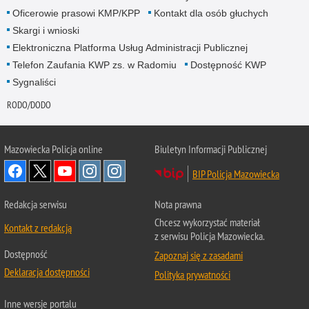
Oficerowie prasowi KMP/KPP
Kontakt dla osób głuchych
Skargi i wnioski
Elektroniczna Platforma Usług Administracji Publicznej
Telefon Zaufania KWP zs. w Radomiu
Dostępność KWP
Sygnaliści
RODO/DODO
Mazowiecka Policja online
Biuletyn Informacji Publicznej
BIP Policja Mazowiecka
Redakcja serwisu
Nota prawna
Chcesz wykorzystać materiał
Kontakt z redakcją
z serwisu Policja Mazowiecka.
Dostępność
Zapoznaj się z zasadami
Deklaracja dostępności
Polityka prywatności
Inne wersje portalu