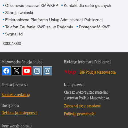
Oficerowie prasowi KMP/KPP
Kontakt dla osób głuchych
Skargi i wnioski
Elektroniczna Platforma Usług Administracji Publicznej
Telefon Zaufania KWP zs. w Radomiu
Dostępność KWP
Sygnaliści
RODO/DODO
Mazowiecka Policja online
Biuletyn Informacji Publicznej
BIP Policja Mazowiecka
Redakcja serwisu
Nota prawna
Chcesz wykorzystać materiał
Kontakt z redakcją
z serwisu Policja Mazowiecka.
Dostępność
Zapoznaj się z zasadami
Deklaracja dostępności
Polityka prywatności
Inne wersje portalu