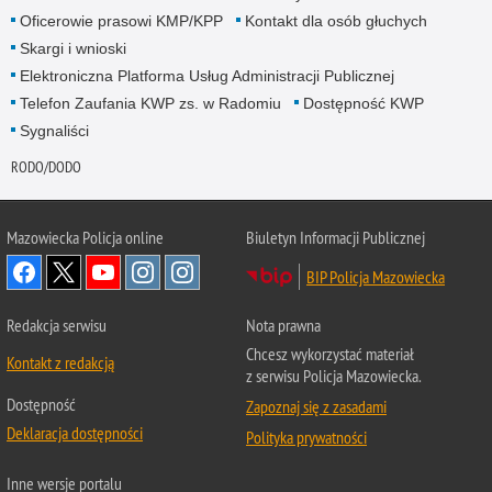
Oficerowie prasowi KMP/KPP
Kontakt dla osób głuchych
Skargi i wnioski
Elektroniczna Platforma Usług Administracji Publicznej
Telefon Zaufania KWP zs. w Radomiu
Dostępność KWP
Sygnaliści
RODO/DODO
Mazowiecka Policja online
Biuletyn Informacji Publicznej
BIP Policja Mazowiecka
Redakcja serwisu
Nota prawna
Chcesz wykorzystać materiał
Kontakt z redakcją
z serwisu Policja Mazowiecka.
Dostępność
Zapoznaj się z zasadami
Deklaracja dostępności
Polityka prywatności
Inne wersje portalu