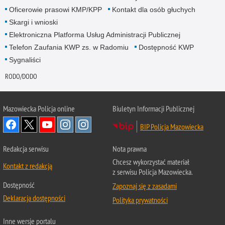
Oficerowie prasowi KMP/KPP
Kontakt dla osób głuchych
Skargi i wnioski
Elektroniczna Platforma Usług Administracji Publicznej
Telefon Zaufania KWP zs. w Radomiu
Dostępność KWP
Sygnaliści
RODO/DODO
Mazowiecka Policja online
Biuletyn Informacji Publicznej
BIP Policja Mazowiecka
Redakcja serwisu
Nota prawna
Chcesz wykorzystać materiał
Kontakt z redakcją
z serwisu Policja Mazowiecka.
Dostępność
Zapoznaj się z zasadami
Deklaracja dostępności
Polityka prywatności
Inne wersje portalu