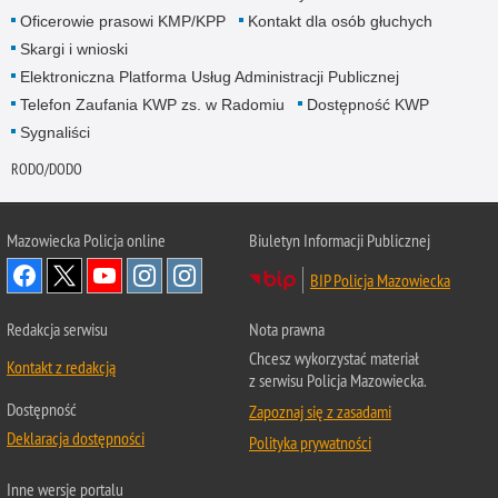
Oficerowie prasowi KMP/KPP
Kontakt dla osób głuchych
Skargi i wnioski
Elektroniczna Platforma Usług Administracji Publicznej
Telefon Zaufania KWP zs. w Radomiu
Dostępność KWP
Sygnaliści
RODO/DODO
Mazowiecka Policja online
Biuletyn Informacji Publicznej
BIP Policja Mazowiecka
Redakcja serwisu
Nota prawna
Chcesz wykorzystać materiał
Kontakt z redakcją
z serwisu Policja Mazowiecka.
Dostępność
Zapoznaj się z zasadami
Deklaracja dostępności
Polityka prywatności
Inne wersje portalu