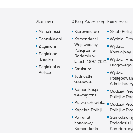
Aktualności
O Policji Mazowieckiej
Pion Prewencji
Aktualności
Kierownictwo
Sztab Policji
Poszukiwani
Komendanci
Wydział Pre
Wojewódzcy
Zaginieni
Wydział
Policji zs. w
Konwojowy
Zaginione
Radomiu w
dziecko
Wydział Ru
latach 1997-2021
Drogowego
Zaginieni w
Struktura
Polsce
Wydział
Jednostki
Postępowań
terenowe
Administrac
Komunikacja
Oddział Pre
wewnętrzna
Policji w R
Prawa człowieka
Oddział Pre
Kapelan Policji
Policji w Pło
Patronat
Samodzieln
honorowy
Pododdział
Komendanta
Kontrterrory