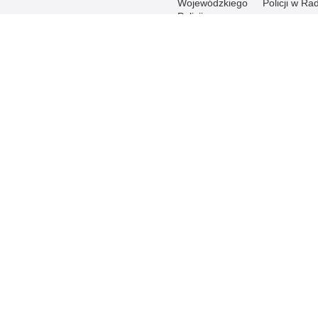
Wojewódzkiego
Policji w R
Policji
Samodzieln
Fundusze
Pododdział
WFOŚiGW
Prewencji Po
Ostrołęce
Laboratorium
Kryminalistyczne
Antykorupcja
Wydział
Zamowień
Publicznych i
Funduszy
Pomocowych
Mazowiecka Policja online
Biuletyn Informacji
BIP Poli