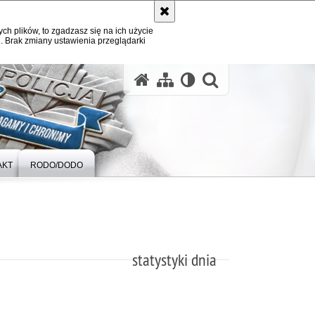
ych plików, to zgadzasz się na ich użycie
. Brak zmiany ustawienia przeglądarki
otwórz wysz
AKT
RODO/DODO
statystyki dnia