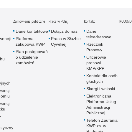
Zamówienia publiczne
Praca w Policji
Kontakt
RODO/D
Dane kontaktowe
Dołącz do nas
Dane
teleadresowe
wencji
Platforma
Praca w Służbie
zakupowa KWP
Cywilnej
Rzecznik
Prasowy
Plan postępowań
o udzielenie
Oficerowie
chu
zamówień
prasowi
KMP/KPP
Kontakt dla osób
głuchych
yjnych
Skargi i wnioski
wencji
adomiu
Elektroniczna
Platforma Usług
wencji
Administracji
cku
Publicznej
y
Telefon Zaufania
KWP zs. w
styczny
Radomiu