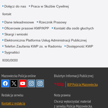
Dołącz do nas
Praca w Służbie Cywilnej
Kontakt
Dane teleadresowe
Rzecznik Prasowy
Oficerowie prasowi KMP/KPP
Kontakt dla osób głuchych
Skargi i wnioski
Elektroniczna Platforma Usług Administracji Publicznej
Telefon Zaufania KWP zs. w Radomiu
Dostępność KWP
Sygnaliści
RODO/DODO
Mazowiecka Policja online
Biuletyn Informacji Publicznej
BIP Policja Mazowiecka
Redakcja serwisu
Nota prawna
Chcesz wykorzystać materiał
Kontakt z redakcją
z serwisu Policja Mazowiecka.