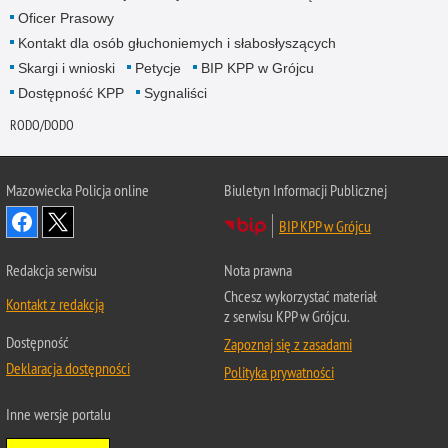
Oficer Prasowy
Kontakt dla osób głuchoniemych i słabosłyszących
Skargi i wnioski
Petycje
BIP KPP w Grójcu
Dostępność KPP
Sygnaliści
RODO/DODO
Mazowiecka Policja online
Biuletyn Informacji Publicznej
BIP KPP w Grójcu
Redakcja serwisu
Nota prawna
Chcesz wykorzystać materiał
Kontakt z redakcją
z serwisu KPP w Grójcu.
Dostępność
Zapoznaj się z zasadami
Deklaracja dostępności
Polityka prywatności
Inne wersje portalu