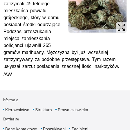
zatrzymali 45-letniego
mieszkańca powiatu
grójeckiego, który w domu
posiadał środki odurzające.
Podczas przeszukania
miejsca zamieszkania
policjanci ujawnili 265
gramów marihuany. Mężczyzna był już wcześniej
zatrzymywany za podobne przestępstwa. Tym razem
usłyszał zarzut posiadania znacznej ilości narkotyków.
/AW
Informacje
Kierownictwo
Struktura
Prawa człowieka
Kryminalne
Dane kontaktowe
Poszukiwani
Zaginieni