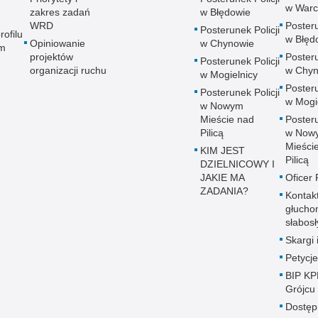
w War
zakres zadań
w Błędowie
WRD
Posteru
Posterunek Policji
rofilu
w Błęd
Opiniowanie
w Chynowie
m
projektów
Posteru
Posterunek Policji
organizacji ruchu
w Chyn
w Mogielnicy
Posteru
Posterunek Policji
w Mogi
w Nowym
Mieście nad
Posteru
Pilicą
w Now
Mieści
KIM JEST
Pilicą
DZIELNICOWY I
JAKIE MA
Oficer
ZADANIA?
Kontak
głucho
słabos
Skargi 
Petycje
BIP KP
Grójcu
Dostęp