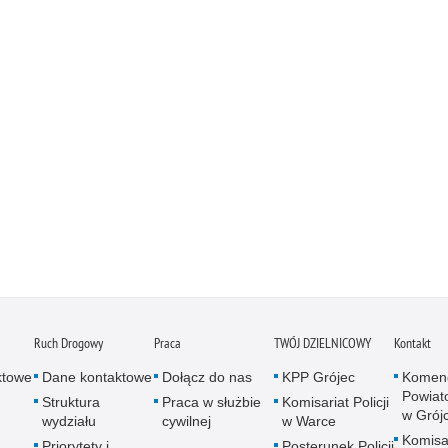
Ruch Drogowy
Praca
TWÓJ DZIELNICOWY
Kontakt
ktowe
Dane kontaktowe
Dołącz do nas
KPP Grójec
Komen
Powiato
Struktura
Praca w służbie
Komisariat Policji
w Grój
wydziału
cywilnej
w Warce
Komisar
Priorytety i
Posterunek Policji