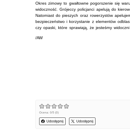
Okres zimowy to gwałtowne pogorszenie się war
widoczność. Grójeccy policjanci apelują do kiero
Natomiast do pieszych oraz rowerzystów apeluje
bezpieczeństwo i korzystanie z elementów odblask
czy opaski, które sprawiają, że jesteśmy widoczni
/AW
Ocena: 0/5 (0)
Udostępnij
Udostępnij