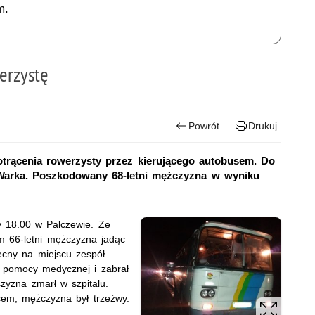
m.
erzystę
Powrót
Drukuj
potrącenia rowerzysty przez kierującego autobusem. Do
 Warka. Poszkodowany 68-letni mężczyzna w wyniku
y 18.00 w Palczewie. Ze
m 66-letni mężczyzna jadąc
ecny na miejscu zespół
 pomocy medycznej i zabrał
zyzna zmarł w szpitalu.
sem, mężczyzna był trzeźwy.