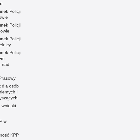
ce
nek Policji
owie
nek Policji
owie
nek Policji
elnicy
nek Policji
ym
e nad
 Prasowy
t dla osób
niemych i
łyszących
i wnioski
P w
ność KPP