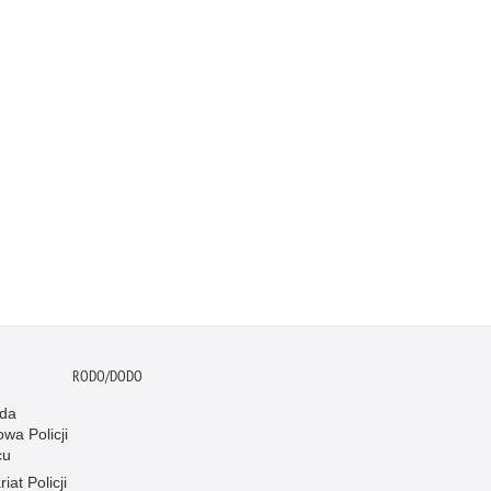
RODO/DODO
da
wa Policji
cu
iat Policji