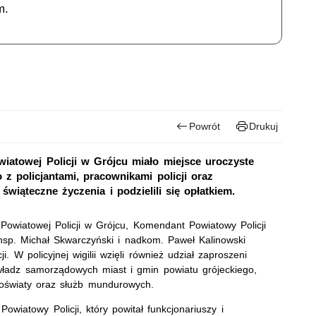
m.
Powrót
Drukuj
iatowej Policji w Grójcu miało miejsce uroczyste
z policjantami, pracownikami policji oraz
wiąteczne życzenia i podzielili się opłatkiem.
Powiatowej Policji w Grójcu, Komendant Powiatowy Policji
nsp. Michał Skwarczyński i nadkom. Paweł Kalinowski
i. W policyjnej wigilii wzięli również udział zaproszeni
e władz samorządowych miast i gmin powiatu grójeckiego,
j, oświaty oraz służb mundurowych.
wiatowy Policji, który powitał funkcjonariuszy i