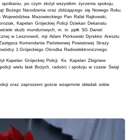
 spotkaniu, po czym złożył wszystkim życzenia spokoju,
wiąt Bożego Narodzenia oraz zbliżającego się Nowego Roku.
łek Województwa Mazowieckiego Pan Rafał Rajkowski,
roziak, Kapelan Grójeckiej Policji Dziekan Dekanatu
wiciele służb mundurowych, m. in. ppłk SG Daniel
cznej w Lesznowoli, mjr Adam Piórkowski Dyrektor Aresztu
i Zastępca Komendanta Państwowej Powiatowej Straży
Dowódcy 1.Grójeckiego Ośrodka Radioelektronicznego.
ł Kapelan Grójeckiej Policji Ks. Kapelan Zbigniew
policji wielu łask Bożych, radości i spokoju w czasie Świąt
olicji oraz zaproszeni goście wzajemnie składali sobie