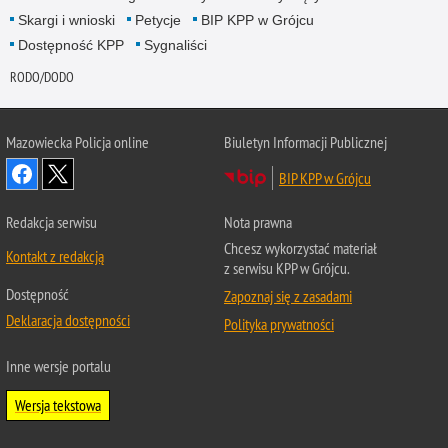
Skargi i wnioski
Petycje
BIP KPP w Grójcu
Dostępność KPP
Sygnaliści
RODO/DODO
Mazowiecka Policja online
Biuletyn Informacji Publicznej
BIP KPP w Grójcu
Redakcja serwisu
Nota prawna
Chcesz wykorzystać materiał
Kontakt z redakcją
z serwisu KPP w Grójcu.
Dostępność
Zapoznaj się z zasadami
Deklaracja dostępności
Polityka prywatności
Inne wersje portalu
Wersja tekstowa