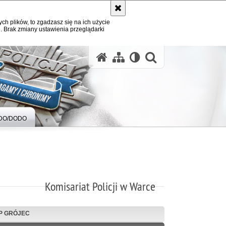
ych plików, to zgadzasz się na ich użycie
. Brak zmiany ustawienia przeglądarki
otwórz wysz
DO/DODO
Komisariat Policji w Warce
P GRÓJEC