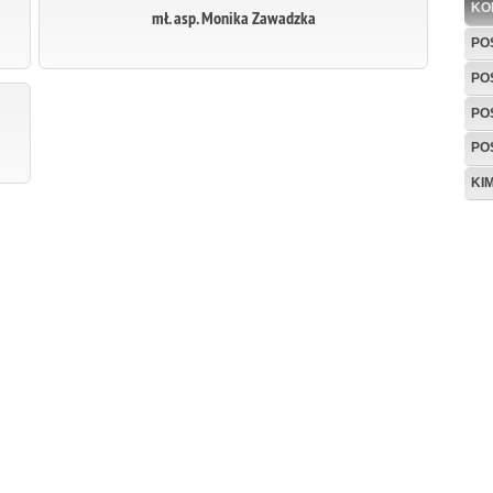
KO
mł. asp. Monika Zawadzka
PO
PO
PO
PO
KI