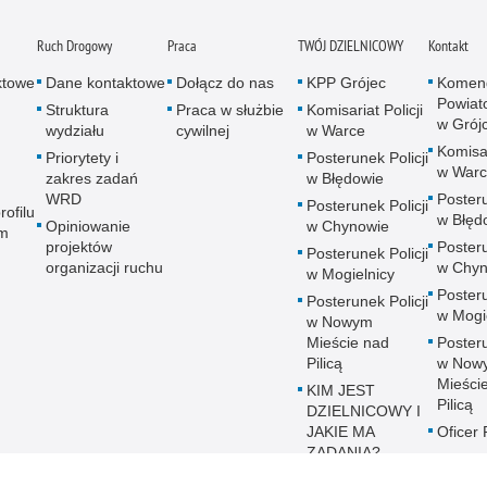
Ruch Drogowy
Praca
TWÓJ DZIELNICOWY
Kontakt
ktowe
Dane kontaktowe
Dołącz do nas
KPP Grójec
Komen
Powiato
Struktura
Praca w służbie
Komisariat Policji
w Grój
wydziału
cywilnej
w Warce
Komisar
Priorytety i
Posterunek Policji
w War
zakres zadań
w Błędowie
WRD
Posteru
Posterunek Policji
rofilu
w Błęd
Opiniowanie
w Chynowie
m
projektów
Posteru
Posterunek Policji
organizacji ruchu
w Chyn
w Mogielnicy
Posteru
Posterunek Policji
w Mogi
w Nowym
Mieście nad
Posteru
Pilicą
w Now
Mieści
KIM JEST
Pilicą
DZIELNICOWY I
JAKIE MA
Oficer
ZADANIA?
Kontak
głucho