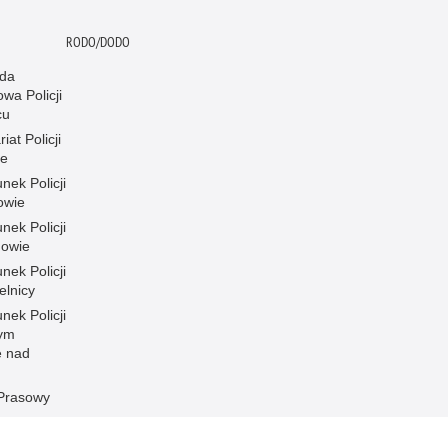
RODO/DODO
da
wa Policji
cu
iat Policji
ce
nek Policji
owie
nek Policji
owie
nek Policji
elnicy
nek Policji
ym
e nad
 Prasowy
t dla osób
niemych i