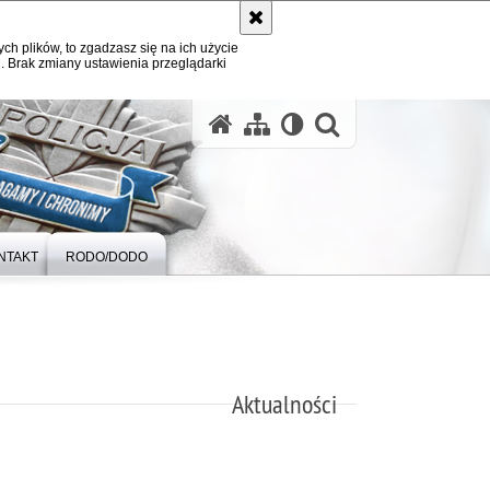
ych plików, to zgadzasz się na ich użycie
. Brak zmiany ustawienia przeglądarki
otwórz wysz
NTAKT
RODO/DODO
Aktualności