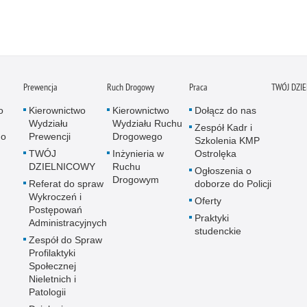
Prewencja
Ruch Drogowy
Praca
TWÓJ DZI
o
Kierownictwo
Kierownictwo
Dołącz do nas
Wydziału
Wydziału Ruchu
Zespół Kadr i
go
Prewencji
Drogowego
Szkolenia KMP
TWÓJ
Inżynieria w
Ostrolęka
DZIELNICOWY
Ruchu
Ogłoszenia o
Drogowym
Referat do spraw
doborze do Policji
Wykroczeń i
Oferty
Postępowań
Praktyki
Administracyjnych
studenckie
Zespół do Spraw
Profilaktyki
Społecznej
Nieletnich i
Patologii