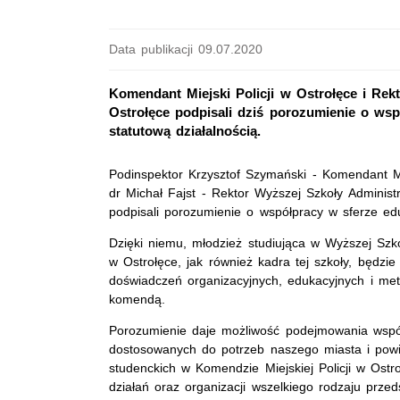
Data publikacji 09.07.2020
Komendant Miejski Policji w Ostrołęce i Rek
Ostrołęce podpisali dziś porozumienie o wspó
statutową działalnością.
Podinspektor Krzysztof Szymański - Komendant Mie
dr Michał Fajst - Rektor Wyższej Szkoły Administr
podpisali porozumienie o współpracy w sferze edukac
Dzięki niemu, młodzież studiująca w Wyższej Szkol
w Ostrołęce, jak również kadra tej szkoły, będzi
doświadczeń organizacyjnych, edukacyjnych i me
komendą.
Porozumienie daje możliwość podejmowania wspól
dostosowanych do potrzeb naszego miasta i powiat
studenckich w Komendzie Miejskiej Policji w Ost
działań oraz organizacji wszelkiego rodzaju prze