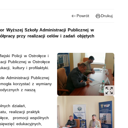
Powrót
Drukuj
tor Wyższej Szkoły Administracji Publicznej w
łpracy przy realizacji celów i zadań objętych
jski Policji w Ostrołęce i
acji Publicznej w Ostrołęce
ji, kultury i profilaktyki.
e Administracji Publicznej
e mogła korzystać z wymiany
todycznych z naszą
nych działań,
u, realizacji praktyk
rołęce, promocji wspólnych
dsięwzięć edukacyjnych,