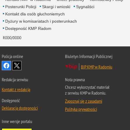
Posterunki Policji
Skargi i wnioski
Sygnaliści
Kontakt dla osób głuchoniemych
Dyżury w komisariatach i posterunkach
Dostępność KMP Radom
RODO/DODO
Policja online
Biuletyn Informacji Publicznej
BIP KMP w Radomiu
Redakcja serwisu
Nota prawna
Chcesz wykorzystać materiał
Kontakt z redakcją
z serwisu KMP w Radomiu.
Dostępność
Zapoznaj się z zasadami
Deklaracja dostępności
Polityka prywatności
Inne wersje portalu