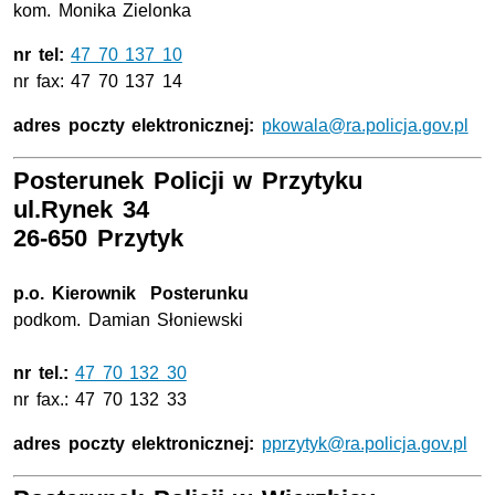
kom. Monika Zielonka
nr tel:
47 70 137 10
nr fax: 47 70 137 14
adres poczty elektronicznej:
pkowala@ra.policja.gov.pl
Posterunek Policji w Przytyku
ul.Rynek 34
26-650 Przytyk
p.o. Kierownik Posterunku
podkom. Damian Słoniewski
nr tel.:
47 70 132 30
nr fax.: 47 70 132 33
adres poczty elektronicznej:
pprzytyk@ra.policja.gov.pl