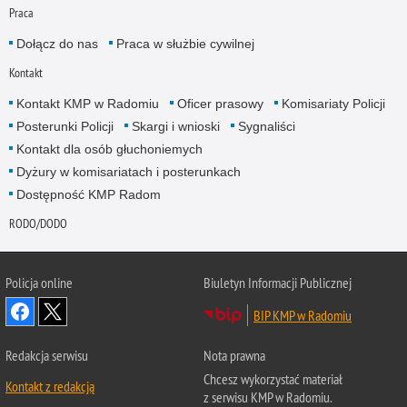
Praca
Dołącz do nas
Praca w służbie cywilnej
Kontakt
Kontakt KMP w Radomiu
Oficer prasowy
Komisariaty Policji
Posterunki Policji
Skargi i wnioski
Sygnaliści
Kontakt dla osób głuchoniemych
Dyżury w komisariatach i posterunkach
Dostępność KMP Radom
RODO/DODO
Policja online
Biuletyn Informacji Publicznej
BIP KMP w Radomiu
Redakcja serwisu
Nota prawna
Chcesz wykorzystać materiał
Kontakt z redakcją
z serwisu KMP w Radomiu.