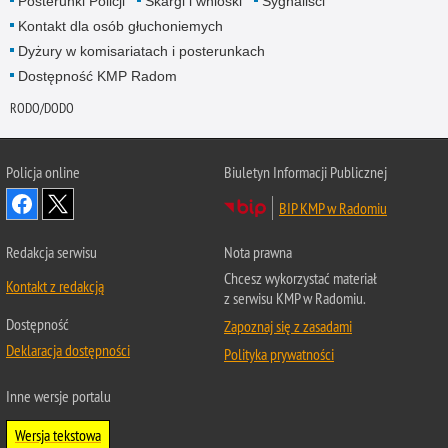
Posterunki Policji
Skargi i wnioski
Sygnaliści
Kontakt dla osób głuchoniemych
Dyżury w komisariatach i posterunkach
Dostępność KMP Radom
RODO/DODO
Policja online
Biuletyn Informacji Publicznej
BIP KMP w Radomiu
Redakcja serwisu
Nota prawna
Chcesz wykorzystać materiał
Kontakt z redakcją
z serwisu KMP w Radomiu.
Dostępność
Zapoznaj się z zasadami
Deklaracja dostępności
Polityka prywatności
Inne wersje portalu
Wersja tekstowa