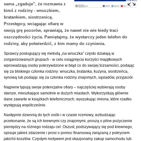
sama „zgaduje”, że rozmawia z
kimś z rodziny - wnuczkiem,
bratankiem, siostrzenicą.
Przestępcy, wciągając ofiarę w
swoją grę pozorów, sprawiają, że nawet nie wie kiedy traci
oszczędności życia. Pamiętajmy, że wystarczy jeden telefon do
rodziny, aby potwierdzić, z kim mamy do czynienia.
Sprawcy posługujący się metodą „na wnuczka” często działają w
zorganizowanych grupach - w celu osiągnięcia korzyści majątkowych
wprowadzają osoby pokrzywdzone w błąd co do swojej tożsamości, podając
się za bliskiego członka rodziny: wnuczka, bratanka, kuzyna, siostrzeńca,
synową lub podając się za członka rodziny znajomych, sąsiadów, przyjaciół.
Najpierw typują swoje potencjalne ofiary – najczęściej wybierają osoby
starsze, mieszkające samotnie w dużych miastach. Wykorzystują głównie
dane zawarte w książkach telefonicznych, wyszukując imiona, które rzadko
występują współcześnie.
Następnie dzwonią do tych osób i w czasie rozmowy, wzbudzając
przekonanie, że są ich krewnymi czy znajomymi, proszą o pilne pożyczenie
pieniędzy na różnego rodzaju cel. Oszust, podszywający się pod krewnego,
opisuje jakieś zdarzenie i prosi o pomoc finansową związaną z pokryciem
jakichś kosztów. Częstym motywem jest okazjonalny zakup samochodu lub