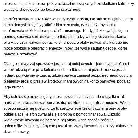
mieszkania, zakup leków, pokrycie kosztów związanych ze skutkami kolizji czy
wypadku drogowego lub leczenia szpitalnego.
Oszuści prowadzą rozmowę w specyficzny sposób, tak aby potencjalna ofiara
sama domyśliła się i „zgadła” z kim rozmawia, często też aby sama
zaoferowała udzielenie wsparcia finansowego. Kiedy już zdecyduje się na
pomoc, sprawca sam deklaruje odbiór pieniędzy w miejscu zamieszkania
ofiary, po czym dzwoni po raz kolejny, podaje błahy powód, dla którego nie
może osobiście odebrać pieniędzy i mówi, że wyśle zaufaną osobę, której
należy je przekazać.
Dlatego zazwyczaj sprawców jest co najmniej dwóch – jeden typuje ofiarę i
wprowadza ją w błąd, a kolejna osoba odbiera pieniądze. Coraz częściej
jednak pojawia się sytuacja, gdzie sprawca zamiast bezpośredniego odbioru
pieniędzy prosi o przelew środków finansowych na konto bankowe, podając
jego numer.
Aby ustrzec się przed tego typu oszustwem, należy przede wszystkim jak
najszybciej skontaktować się z osobą, do której mają trafić pieniądze. W ten
sposób można się upewnić, że to rzeczywiście krewny czy znajomy osoby
odbierającej telefon zwracał się z prośbą o pomoc finansową. Oszuści
wielokrotnie dzwonią do potencjalnej ofiary, w ten sposób próbują
uniemożliwić osobie, którą chcą oszukać, zweryfikowanie tego czy faktycznie
dzwoni krewny.