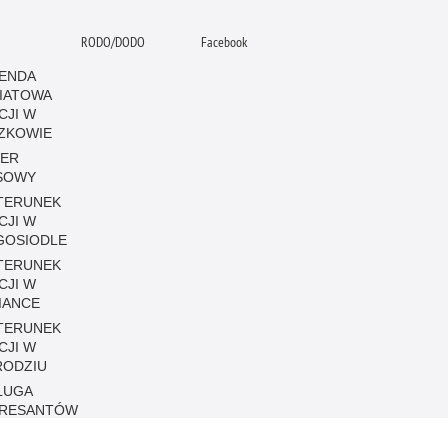
RODO/DODO
Facebook
ENDA
IATOWA
CJI W
ZKOWIE
CER
SOWY
TERUNEK
CJI W
GOSIODLE
TERUNEK
CJI W
IANCE
TERUNEK
CJI W
RODZIU
ŁUGA
ERESANTÓW
TAKT DLA