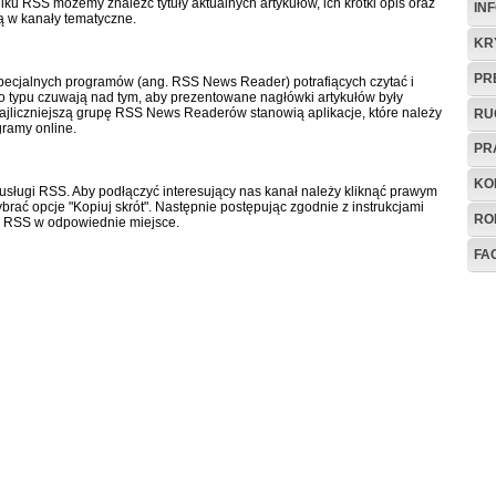
u RSS możemy znaleźć tytuły aktualnych artykułów, ich krótki opis oraz
IN
są w kanały tematyczne.
KR
PR
specjalnych programów (ang. RSS News Reader) potrafiących czytać i
o typu czuwają nad tym, aby prezentowane nagłówki artykułów były
ajliczniejszą grupę RSS News Readerów stanowią aplikacje, które należy
RU
ramy online.
PR
KO
usługi RSS. Aby podłączyć interesujący nas kanał należy kliknąć prawym
brać opcje "Kopiuj skrót". Następnie postępując zgodnie z instrukcjami
RO
u RSS w odpowiednie miejsce.
FA