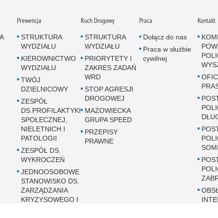
Prewencja
Ruch Drogowy
Praca
Kontakt
A
STRUKTURA
STRUKTURA
Dołącz do nas
KOM
WYDZIAŁU
WYDZIAŁU
POW
Praca w służbie
POLI
KIEROWNICTWO
PRIORYTETY I
cywilnej
WYS
WYDZIAŁU
ZAKRES ZADAŃ
WRD
OFI
TWÓJ
PRA
DZIELNICOWY
STOP AGRESJI
DROGOWEJ
POS
ZESPÓŁ
POLI
DS.PROFILAKTYKI
MAZOWIECKA
DŁU
SPOŁECZNEJ,
GRUPA SPEED
NIELETNICH I
POS
PRZEPISY
PATOLOGII
POLI
PRAWNE
SOM
ZESPÓŁ DS.
WYKROCZEŃ
POS
POLI
JEDNOOSOBOWE
ZAB
STANOWISKO DS.
ZARZĄDZANIA
OBS
KRYZYSOWEGO I
INT
OPERACJI
KON