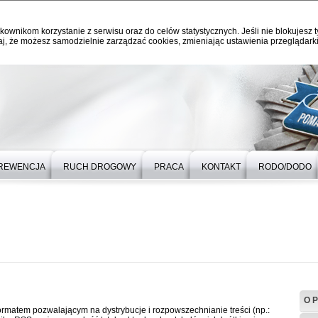
kownikom korzystanie z serwisu oraz do celów statystycznych. Jeśli nie blokujesz t
j, że możesz samodzielnie zarządzać cookies, zmieniając ustawienia przeglądarki
REWENCJA
RUCH DROGOWY
PRACA
KONTAKT
RODO/DODO
O P
rmatem pozwalającym na dystrybucje i rozpowszechnianie treści (np.: