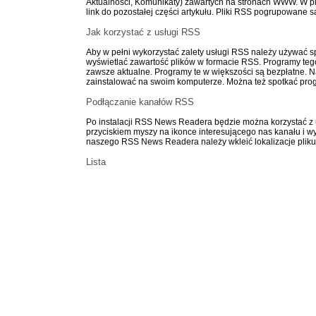
Aktualności, Komunikaty) zawartych na stronach WWW. W plik
link do pozostałej części artykułu. Pliki RSS pogrupowane 
Jak korzystać z usługi RSS
Aby w pełni wykorzystać zalety usługi RSS należy używać 
wyświetlać zawartość plików w formacie RSS. Programy teg
zawsze aktualne. Programy te w większości są bezpłatne. N
zainstalować na swoim komputerze. Można też spotkać prog
Podłączanie kanałów RSS
Po instalacji RSS News Readera będzie można korzystać z 
przyciskiem myszy na ikonce interesującego nas kanału i wy
naszego RSS News Readera należy wkleić lokalizacje plik
Lista