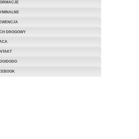
FORMACJE
YMINALNE
EWENCJA
CH DROGOWY
ACA
NTAKT
DO/DODO
CEBOOK