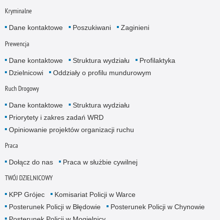
Kryminalne
Dane kontaktowe
Poszukiwani
Zaginieni
Prewencja
Dane kontaktowe
Struktura wydziału
Profilaktyka
Dzielnicowi
Oddziały o profilu mundurowym
Ruch Drogowy
Dane kontaktowe
Struktura wydziału
Priorytety i zakres zadań WRD
Opiniowanie projektów organizacji ruchu
Praca
Dołącz do nas
Praca w służbie cywilnej
TWÓJ DZIELNICOWY
KPP Grójec
Komisariat Policji w Warce
Posterunek Policji w Błędowie
Posterunek Policji w Chynowie
Posterunek Policji w Mogielnicy