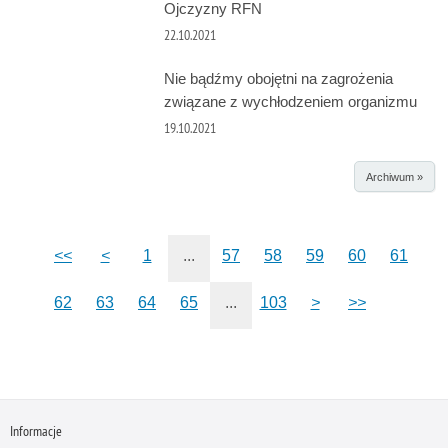
Ojczyzny RFN
22.10.2021
Nie bądźmy obojętni na zagrożenia
związane z wychłodzeniem organizmu
19.10.2021
Archiwum »
<<
<
1
...
57
58
59
60
61
62
63
64
65
...
103
>
>>
Informacje